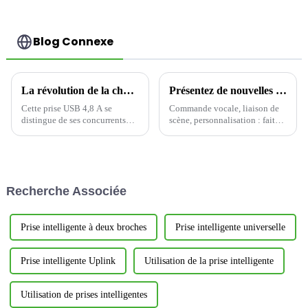
Blog Connexe
La révolution de la charge rapide multiport, qui remodèle la nouvelle écologie de la connexion électrique
Présentez de nouvelles solutions de maison intelligente qui redéfinissent le confort de vie
Cette prise USB 4,8 A se
Commande vocale, liaison de
distingue de ses concurrents
scène, personnalisation : faites
par ses performances de sortie
en sorte que votre maison vous
exceptionnelles. Ses
connaisse mieux
excellentes caractéristiques de
sortie multiport permettent de
répondre plus précisément aux
Recherche Associée
besoins divers...
Prise intelligente à deux broches
Prise intelligente universelle
Prise intelligente Uplink
Utilisation de la prise intelligente
Utilisation de prises intelligentes