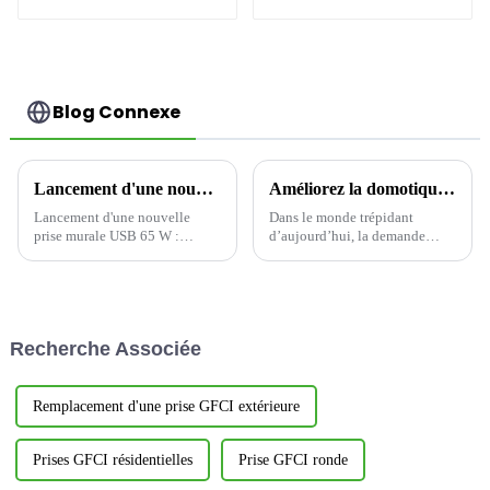
d'intérieur
décoration de la
commercial à
maison
économie d'énergie
YWT102
Blog Connexe
Lancement d'une nouvelle prise murale USB 65 W : Présentation de la prise sûre et rapide Yoti EWP1653C
Améliorez la domotique avec des prises Wi-Fi intelligentes
Lancement d'une nouvelle
Dans le monde trépidant
prise murale USB 65 W :
d’aujourd’hui, la demande
conception Type-C à trois
d’appareils domestiques
ports, créant une nouvelle
intelligents offrant commodité
expérience de charge efficace
et efficacité est en pleine
et pratique
croissance.
Recherche Associée
Remplacement d'une prise GFCI extérieure
Prises GFCI résidentielles
Prise GFCI ronde