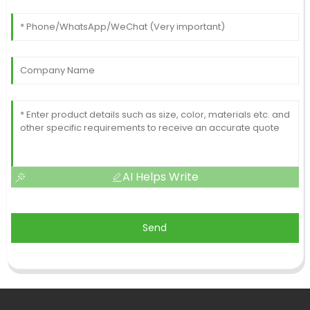
AI Helps Write
Send