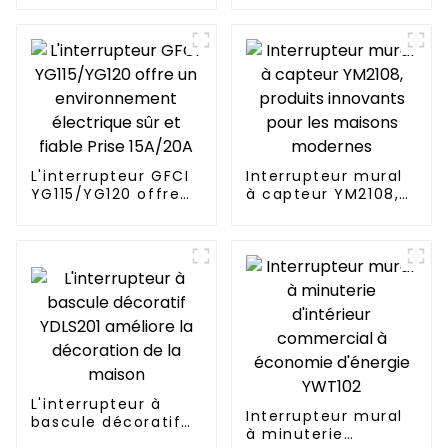
décoration de la
par la voix et le
maison
téléphone et est
facile à installer
L'interrupteur GFCI
Interrupteur mural
YG115/YG120 offre
à capteur YM2108,
un environnement
produits innovants
électrique sûr et
pour les maisons
fiable Prise 15A/20A
modernes
L'interrupteur à
Interrupteur mural
bascule décoratif
à minuterie
YDLS201 améliore la