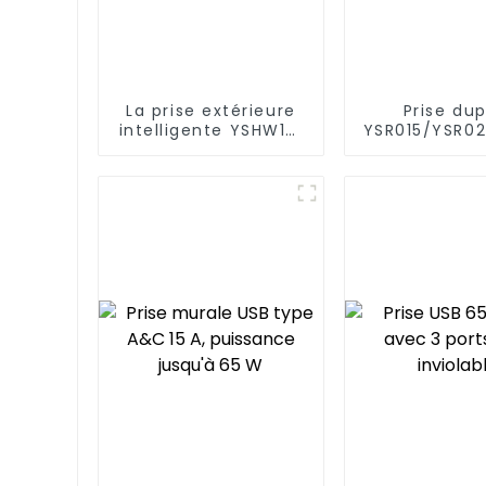
La prise extérieure
Prise dup
intelligente YSHW101
YSR015/YSR02
répond aux divers
de cour
besoins des espaces
diversifiée,
de vie extérieurs
standard, 15
modernes