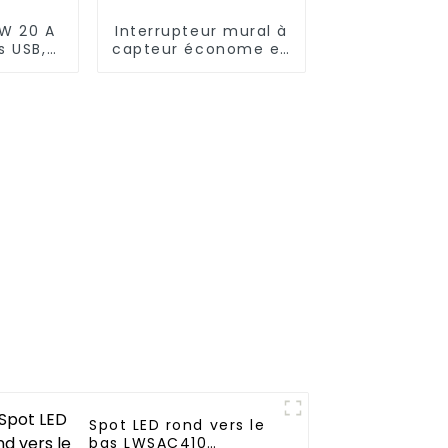
 W 20 A
Interrupteur mural à
s USB,
capteur économe en
le
énergie, pratique,
confortable et sûr
Spot LED rond vers le
bas LWSAC410