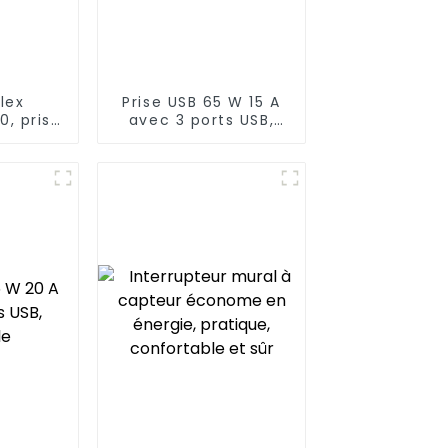
lex
Prise USB 65 W 15 A
0, prise
avec 3 ports USB,
ant
inviolable
 fiches
 A/20 A