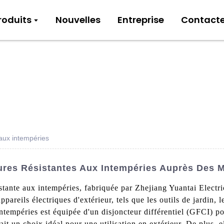
roduits
Nouvelles
Entreprise
Contact
 aux intempéries
ures Résistantes Aux Intempéries Auprès Des Me
stante aux intempéries, fabriquée par Zhejiang Yuantai Elect
ppareils électriques d'extérieur, tels que les outils de jardin, 
intempéries est équipée d'un disjoncteur différentiel (GFCI) p
fait un choix idéal pour une utilisation en extérieur. De plus, e