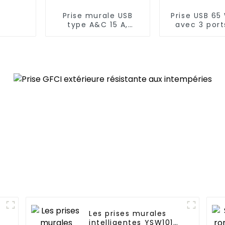
Prise murale USB
Prise USB 65
type A&C 15 A,
avec 3 port
puissance jusqu'à 65
inviolab
W
Les prises murales
intelligentes YSW101