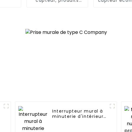
capteur, produits
capteur éco
innovants pour les
énergie, pra
maisons modernes
confortable 
Interrupteur mural à
minuterie d'intérieur
commercial à
économie d'énergie