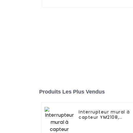
Produits Les Plus Vendus
Interrupteur mural à
capteur YM2108,
produits innovants
pour les maisons