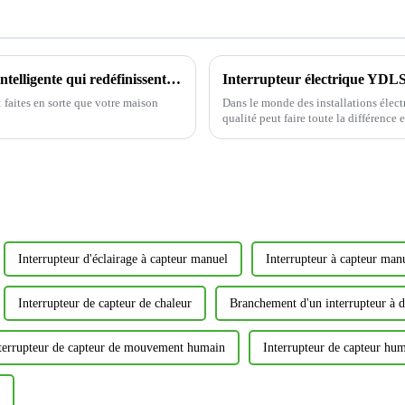
Présentez de nouvelles solutions de maison intelligente qui redéfinissent le confort de vie
 faites en sorte que votre maison
Dans le monde des installations élect
qualité peut faire toute la différence
élégant et fonctionnel. Aujourd'hui,...
Interrupteur d'éclairage à capteur manuel
Interrupteur à capteur man
Interrupteur de capteur de chaleur
Branchement d'un interrupteur à 
terrupteur de capteur de mouvement humain
Interrupteur de capteur hu