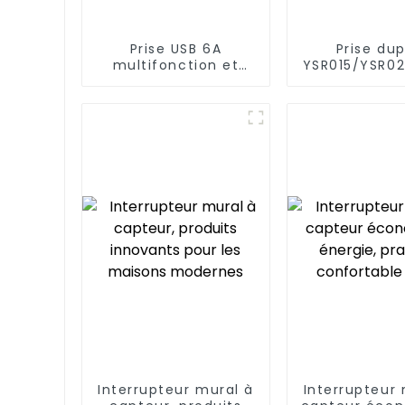
Prise USB 6A
Prise dup
multifonction et
YSR015/YSR02
pratique pour le
de cour
chargement Prise
diversifiée,
20A
standard, 15
Interrupteur mural à
Interrupteur 