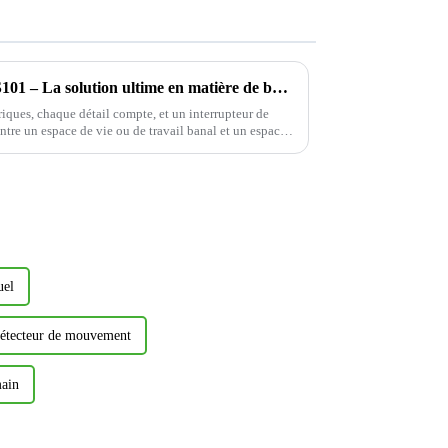
Interrupteur électrique YDLS101 – La solution ultime en matière de bascule décorative !
riques, chaque détail compte, et un interrupteur de
 entre un espace de vie ou de travail banal et un espace
uel
détecteur de mouvement
main