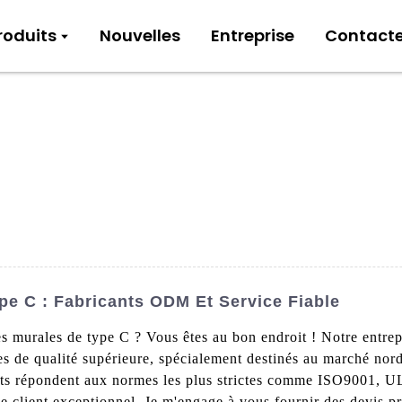
roduits
Nouvelles
Entreprise
Contact
pe C : Fabricants ODM Et Service Fiable
s murales de type C ? Vous êtes au bon endroit ! Notre entrepr
ues de qualité supérieure, spécialement destinés au marché nord
its répondent aux normes les plus strictes comme ISO9001, U
ce client exceptionnel. Je m'engage à vous fournir des devis pr