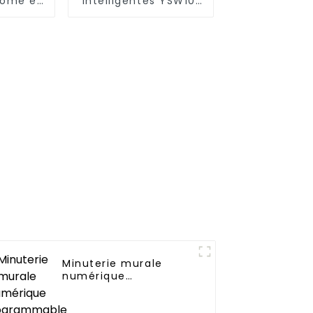
nome en
intelligentes YSW101
tique,
répondent à une
et sûr
variété de besoins
dans les maisons, les
bureaux et les
espaces
commerciaux
Minuterie murale
numérique
programmable
d'intérieur avec