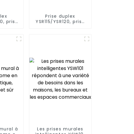
lex
Prise duplex
0, prise
YSR115/YSR120, prise
ant
décorative à
 fiches
alimentation
 A/20 A
diversifiée, 15 A/20 A
mural à
Les prises murales