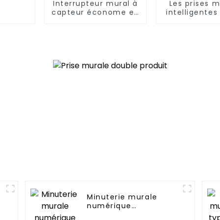
Interrupteur mural à
Les prises m
capteur économe en
intelligentes
énergie, pratique,
répondent 
confortable et sûr
variété de b
dans les mais
bureaux et
espace
commerc
Minuterie murale
numérique
programmable