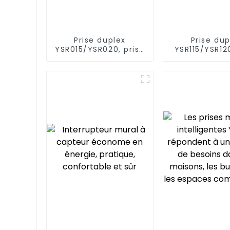
Prise duplex
Prise dup
YSR015/YSR020, prise
YSR115/YSR120
de courant
décorati
diversifiée, fiches
alimenta
standard, 15 A/20 A
diversifiée, 1