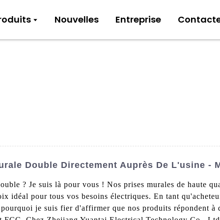
roduits
Nouvelles
Entreprise
Contact
rale Double Directement Auprès De L'usine - Me
ouble ? Je suis là pour vous ! Nos prises murales de haute qu
ix idéal pour tous vos besoins électriques. En tant qu'acheteur
st pourquoi je suis fier d'affirmer que nos produits répondent 
 FCC. Chez Zhejiang Yuantai Electrical Technology Co., Ltd