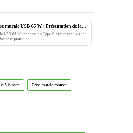
Lancement d'une nouvelle prise murale USB 65 W : Présentation de la prise sûre et rapide Yoti EWP1653C
e USB 65 W : conception Type-C à trois ports, créant
icace et pratique
e à la terre
Prise murale robuste