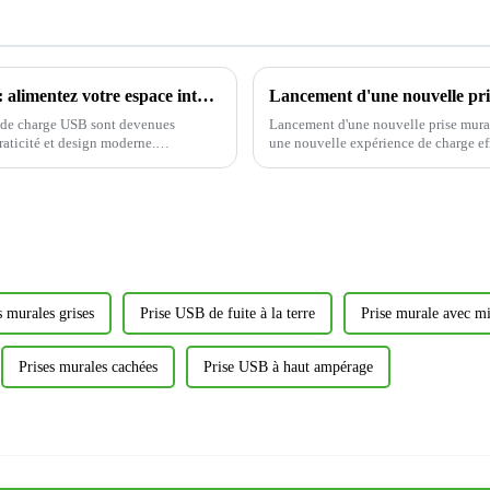
Comment choisir une prise de charge USB : alimentez votre espace intelligemment-1
s de charge USB sont devenues
Lancement d'une nouvelle prise mural
raticité et design moderne.
une nouvelle expérience de charge eff
s murales grises
Prise USB de fuite à la terre
Prise murale avec mis
Prises murales cachées
Prise USB à haut ampérage