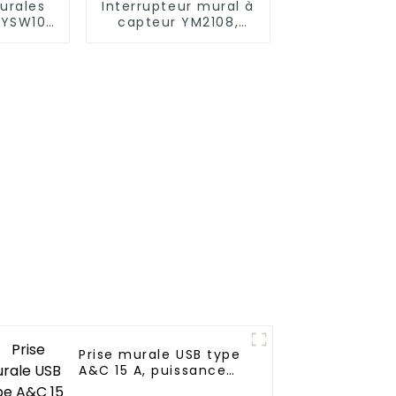
urales
Interrupteur mural à
 YSW101
capteur YM2108,
à une
produits innovants
esoins
pour les maisons
ons, les
modernes
 les
s
iaux
Prise murale USB type
A&C 15 A, puissance
jusqu'à 65 W