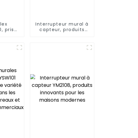
lex
Interrupteur mural à
, prise
capteur, produits
ve à
innovants pour les
tion
maisons modernes
5 A/20 A