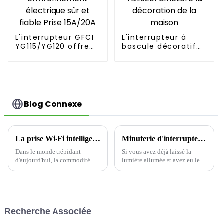
L'interrupteur GFCI
L'interrupteur à
YG115/YG120 offre
bascule décoratif
un environnement
YDLS201 améliore la
électrique sûr et
décoration de la
fiable Prise 15A/20A
maison
Blog Connexe
La prise Wi-Fi intelligente offre un confort ultime
Minuterie d'interrupteur : la solution intelligente pour économiser de l'énergie
Dans le monde trépidant
Si vous avez déjà laissé la
d'aujourd'hui, la commodité est
lumière allumée et avez eu le
essentielle. Avec les progrès
souffle coupé parce que vous
technologiques, les appareils
gaspilliez trop d'énergie, vous
domestiques intelligents
n'êtes pas seul. L'interrupteur
gagnent en popularité, offrant
mural à minuterie d'intérieur
un moyen simple de contrôler
YWT102, à économie
Recherche Associée
et de surveiller nos espaces de
d'énergie, est là pour vous aider
vie. Un…
à y remédier.