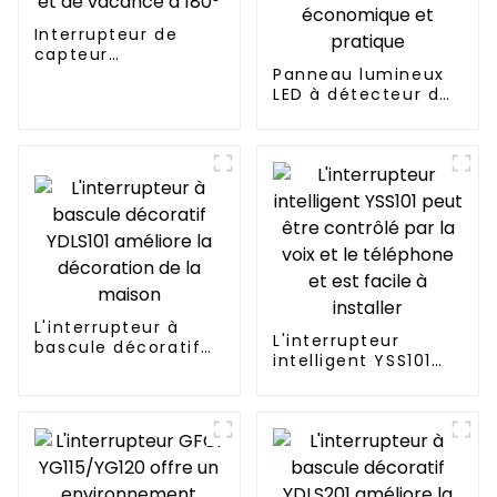
Interrupteur de
capteur
d'occupation et de
Panneau lumineux
vacance à 180°
LED à détecteur de
mouvement
CDR616C
économique et
pratique
L'interrupteur à
L'interrupteur
bascule décoratif
intelligent YSS101
YDLS101 améliore la
peut être contrôlé
décoration de la
par la voix et le
maison
téléphone et est
facile à installer