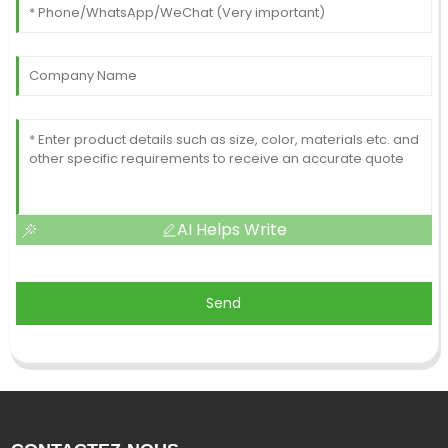
AI Helps Write
Send