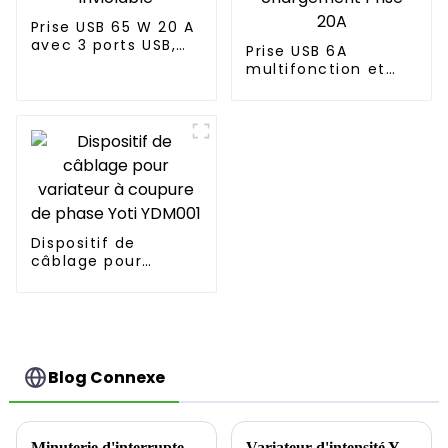
Prise USB 65 W 20 A
avec 3 ports USB,
Prise USB 6A
inviolable
multifonction et
pratique pour le
chargement Prise
20A
Dispositif de
câblage pour
variateur à coupure
de phase Yoti
YDM001
Blog Connexe
Minuterie d'interrupteur : la solution intelligente pour économiser de l'énergie
Variateur d'intensité YDM001 : à la pointe de la nouvelle tendance de la rime lumineuse intelligente