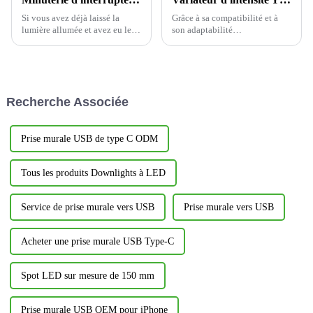
Si vous avez déjà laissé la
Grâce à sa compatibilité et à
lumière allumée et avez eu le
son adaptabilité
souffle coupé parce que vous
exceptionnelles, le variateur
gaspilliez trop d'énergie, vous
mural à réglette coulissante
n'êtes pas seul. L'interrupteur
YDM001 offre une flexibilité
mural à minuterie d'intérieur
inégalée pour l'adaptation de la
YWT102, à économie
charge du circuit. Qu'il s'agisse
Recherche Associée
d'énergie, est là pour vous aider
d'une charge de circuit
à y remédier.
unipolaire courante...
Prise murale USB de type C ODM
Tous les produits Downlights à LED
Service de prise murale vers USB
Prise murale vers USB
Acheter une prise murale USB Type-C
Spot LED sur mesure de 150 mm
Prise murale USB OEM pour iPhone