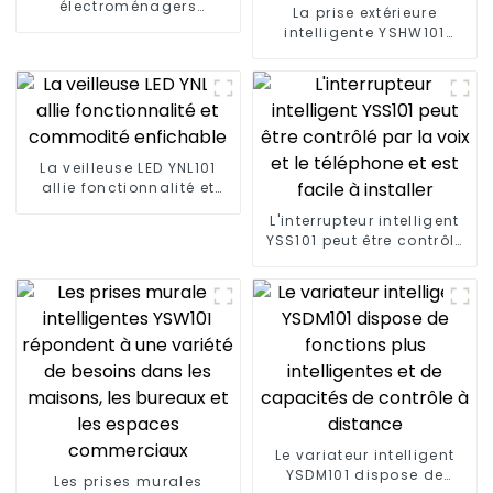
électroménagers
La prise extérieure
pratiques et intelligents :
intelligente YSHW101
prise intelligente YSP201
répond aux divers
besoins des espaces de
vie extérieurs modernes
La veilleuse LED YNL101
allie fonctionnalité et
commodité enfichable
L'interrupteur intelligent
YSS101 peut être contrôlé
par la voix et le téléphone
et est facile à installer
Le variateur intelligent
YSDM101 dispose de
Les prises murales