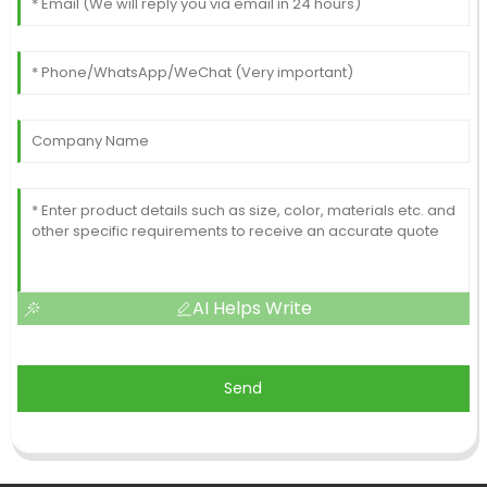
AI Helps Write
Send