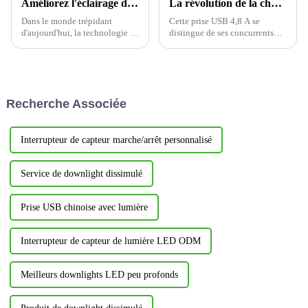
Améliorez l'éclairage de votre maison avec des interrupteurs intelligents
La révolution de la charge rapide multiport, qui remodèle la nouvelle écologie de la connexion électrique
Dans le monde trépidant
Cette prise USB 4,8 A se
d'aujourd'hui, la technologie a
distingue de ses concurrents
révolutionné nos modes de vie,
par ses performances de sortie
et nos maisons ne font pas
exceptionnelles. Ses
exception. Les interrupteurs
excellentes caractéristiques de
intelligents ont révolutionné la
sortie multiport permettent de
domotique, offrant des
répondre plus précisément aux
Recherche Associée
fonctionnalités inégalées.
besoins divers...
Interrupteur de capteur marche/arrêt personnalisé
Service de downlight dissimulé
Prise USB chinoise avec lumière
Interrupteur de capteur de lumière LED ODM
Meilleurs downlights LED peu profonds