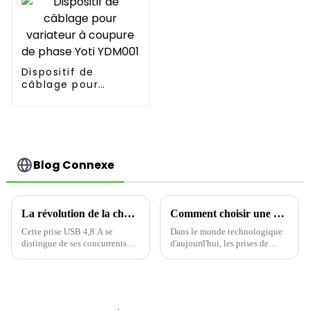
Dispositif de
câblage pour
variateur à coupure
de phase Yoti
YDM001
Blog Connexe
La révolution de la charge rapide multiport, qui remodèle la nouvelle écologie de la connexion électrique
Comment choisir une prise de charge USB : alimentez votre espace intelligemment-1
Cette prise USB 4,8 A se
Dans le monde technologique
distingue de ses concurrents
d'aujourd'hui, les prises de
par ses performances de sortie
charge USB sont devenues
exceptionnelles. Ses
indispensables à la maison
excellentes caractéristiques de
comme au bureau, alliant
sortie multiport permettent de
praticité et design moderne.
répondre plus précisément aux
Cependant, toutes les prises ne