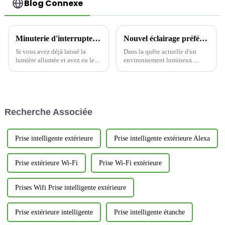
Blog Connexe
Minuterie d'interrupteur : la solution intelligente pour économiser de l'énergie
Nouvel éclairage préféré ! Le disque lumineux LED à détecteur de mouvement CDR616C, illumine votre vie en couleurs.
Si vous avez déjà laissé la
Dans la quête actuelle d'un
lumière allumée et avez eu le
environnement lumineux
souffle coupé parce que vous
efficace, économe en énergie et
gaspilliez trop d'énergie, vous
confortable, un produit
n'êtes pas seul. L'interrupteur
d'éclairage innovant fait son
mural à minuterie d'intérieur
entrée remarquée. Il s'agit du
YWT102, à économie
très attendu CDR616C 6...
Recherche Associée
d'énergie, est là pour vous aider
à y remédier.
Prise intelligente extérieure
Prise intelligente extérieure Alexa
Prise extérieure Wi-Fi
Prise Wi-Fi extérieure
Prises Wifi Prise intelligente extérieure
Prise extérieure intelligente
Prise intelligente étanche