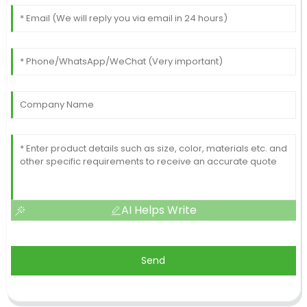
AI Helps Write
Send