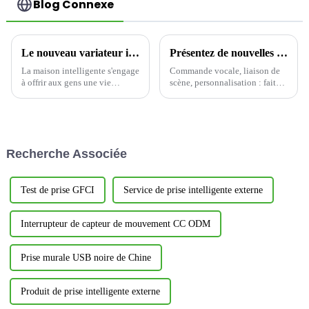
Blog Connexe
Le nouveau variateur intelligent YSDM101 : une révolution dans le contrôle de l'éclairage domestique intelligent
Présentez de nouvelles solutions de maison intelligente qui redéfinissent le confort de vie
La maison intelligente s'engage
Commande vocale, liaison de
à offrir aux gens une vie
scène, personnalisation : faites
pratique. La prise intelligente à
en sorte que votre maison vous
intensité variable YSDM101
connaisse mieux
reflète pleinement l'idée de
conception centrée sur
l'utilisateur, en tenant compte
Recherche Associée
de la commodité...
Test de prise GFCI
Service de prise intelligente externe
Interrupteur de capteur de mouvement CC ODM
Prise murale USB noire de Chine
Produit de prise intelligente externe