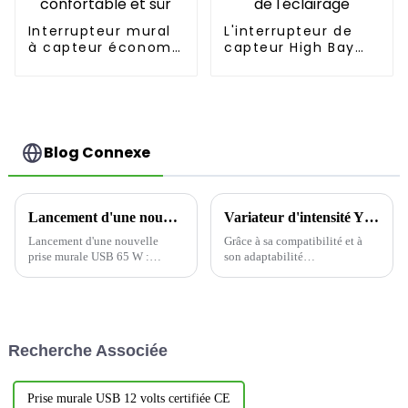
Interrupteur mural
L'interrupteur de
à capteur économe
capteur High Bay
en énergie,
améliore
pratique,
l'efficacité de
confortable et sûr
l'éclairage
Blog Connexe
Lancement d'une nouvelle prise murale USB 65 W : Présentation de la prise sûre et rapide Yoti EWP1653C
Variateur d'intensité YDM001 : à la pointe de la nouvelle tendance de la rime lumineuse intelligente
Lancement d'une nouvelle
Grâce à sa compatibilité et à
prise murale USB 65 W :
son adaptabilité
conception Type-C à trois
exceptionnelles, le variateur
ports, créant une nouvelle
mural à réglette coulissante
expérience de charge efficace
YDM001 offre une flexibilité
et pratique
inégalée pour l'adaptation de la
charge du circuit. Qu'il s'agisse
Recherche Associée
d'une charge de circuit
unipolaire courante...
Prise murale USB 12 volts certifiée CE