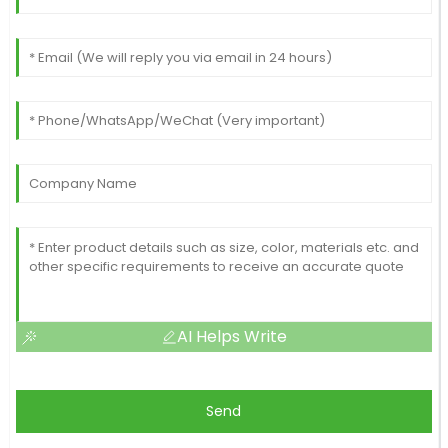
AI Helps Write
Send