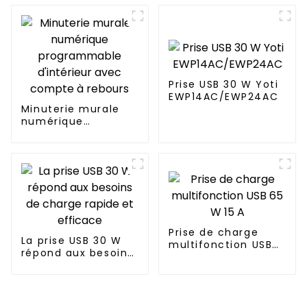
modernes
économie d'énergie
YWT102
Prise USB 30 W Yoti
EWP14AC/EWP24AC
Minuterie murale
numérique
programmable
d'intérieur avec
compte à rebours
Prise de charge
La prise USB 30 W
multifonction USB
répond aux besoins
65 W 15 A
de charge rapide et
efficace