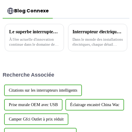
Blog Connexe
Le superbe interrupteur à capteur YM2106
Interrupteur électrique YDLS101 – La solution ultime en matière de bascule décorative !
À l'ère actuelle d'innovation
Dans le monde des installations
continue dans le domaine des
électriques, chaque détail
maisons intelligentes, nous
compte, et un interrupteur de
sommes ravis d'annoncer le
qualité peut faire toute la
lancement officiel d'un produit
différence entre un espace de
révolutionnaire - le capteur de
vie ou de travail banal et un
lumière et de mouvement
espace élégant et fonctionnel.
Recherche Associée
YM2106...
Aujourd'hui,...
Citations sur les interrupteurs intelligents
Prise murale OEM avec USB
Éclairage encastré China Wac
Camper Gfci Outlet à prix réduit