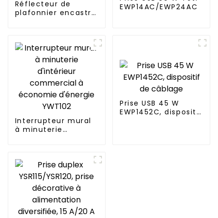
Réflecteur de
EWP14AC/EWP24AC
plafonnier encastré
ultra-mince
UCL612B
Prise USB 45 W
EWP1452C, dispositif
Interrupteur mural
de câblage
à minuterie
d'intérieur
commercial à
économie d'énergie
YWT102