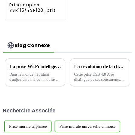
Prise duplex
YSR115/YSR120, prise
décorative à
alimentation
diversifiée, 15 A/20
A
Blog Connexe
La prise Wi-Fi intelligente offre un confort ultime
La révolution de la charge rapide multiport, qui remodèle la nouvelle écologie de la connexion électrique
Dans le monde trépidant
Cette prise USB 4,8 A se
d'aujourd'hui, la commodité est
distingue de ses concurrents
essentielle. Avec les progrès
par ses performances de sortie
technologiques, les appareils
exceptionnelles. Ses
domestiques intelligents
excellentes caractéristiques de
gagnent en popularité, offrant
sortie multiport permettent de
un moyen simple de contrôler
répondre plus précisément aux
Recherche Associée
et de surveiller nos espaces de
besoins divers...
vie. Un…
Prise murale triphasée
Prise murale universelle chinoise