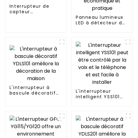
Interrupteur de
capteur
d'occupation et de
Panneau lumineux
vacance à 180°
LED à détecteur de
mouvement
CDR616C
économique et
pratique
L'interrupteur à
L'interrupteur
bascule décoratif
intelligent YSS101
YDLS101 améliore la
peut être contrôlé
décoration de la
par la voix et le
maison
téléphone et est
facile à installer