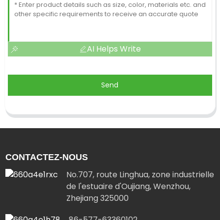
AI Helps Write
Send
CONTACTEZ-NOUS
No.707, route Linghua, zone industrielle
de l'estuaire d'Oujiang, Wenzhou,
Zhejiang 325000
86-577-63360102