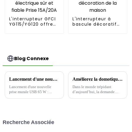
L'interrupteur GFCI
L'interrupteur à
YG115/YG120 offre
bascule décoratif
un environnement
YDLS201 améliore la
électrique sûr et
décoration de la
fiable Prise 15A/20A
maison
Blog Connexe
Lancement d'une nouvelle prise murale USB 65 W : Présentation de la prise sûre et rapide Yoti EWP1653C
Améliorez la domotique avec des prises Wi-Fi intelligentes
Lancement d'une nouvelle
Dans le monde trépidant
prise murale USB 65 W :
d’aujourd’hui, la demande
conception Type-C à trois
d’appareils domestiques
ports, créant une nouvelle
intelligents offrant commodité
expérience de charge efficace
et efficacité est en pleine
et pratique
croissance.
Recherche Associée