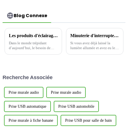
YWT102
Blog Connexe
Les produits d'éclairage LED avancés illuminent l'avenir
Minuterie d'interrupteur : la solution intelligente pour économiser de l'énergie
Dans le monde trépidant
Si vous avez déjà laissé la
d’aujourd’hui, le besoin de
lumière allumée et avez eu le
solutions d’éclairage
souffle coupé parce que vous
écoénergétiques et
gaspilliez trop d'énergie, vous
performantes n’a jamais été
n'êtes pas seul. L'interrupteur
aussi grand.
mural à minuterie d'intérieur
YWT102, à économie
Recherche Associée
d'énergie, est là pour vous aider
à y remédier.
Prise murale audio
Prise murale audio
Prise USB automatique
Prise USB automobile
Prise murale à fiche banane
Prise USB pour salle de bain