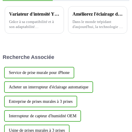
Variateur d'intensité YDM001 : à la pointe de la nouvelle tendance de la rime lumineuse intelligente
Améliorez l'éclairage de votre maison avec des interrupteurs intelligents
Grâce à sa compatibilité et à
Dans le monde trépidant
son adaptabilité
d'aujourd'hui, la technologie a
exceptionnelles, le variateur
révolutionné nos modes de vie,
mural à réglette coulissante
et nos maisons ne font pas
YDM001 offre une flexibilité
exception. Les interrupteurs
inégalée pour l'adaptation de la
intelligents ont révolutionné la
charge du circuit. Qu'il s'agisse
domotique, offrant des
Recherche Associée
d'une charge de circuit
fonctionnalités inégalées.
unipolaire courante...
Service de prise murale pour iPhone
Acheter un interrupteur d'éclairage automatique
Entreprise de prises murales à 3 prises
Interrupteur de capteur d'humidité OEM
Usine de prises murales à 3 prises