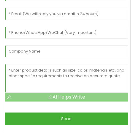
AI Helps Write
Send