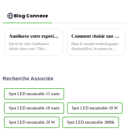
Blog Connexe
Améliorez votre expérience d'éclairage domestique avec des variateurs d'intensité
Comment choisir une prise de charge USB : alimentez votre espace intelligemment-1
Envie de créer l'ambiance
Dans le monde technologique
idéale chez vous ? Nos
d'aujourd'hui, les prises de
variateurs innovants sont la
charge USB sont devenues
solution. Ce produit domotique
indispensables à la maison
est conçu pour ajuster
comme au bureau, alliant
précisément l'intensité
praticité et design moderne.
lumineuse, vous permettant
Cependant, toutes les prises ne
Recherche Associée
ainsi de créer…
se valent pas.
Spot LED encastrable 15 watts
Spot LED encastrable 18 watts
Spot LED encastrable 18 W
Spot LED encastrable 20 W
Spot LED encastrable 3000k