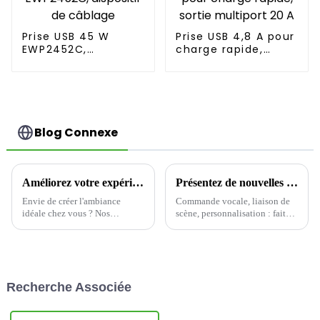
Prise USB 45 W
Prise USB 4,8 A pour
EWP2452C,
charge rapide,
dispositif de
sortie multiport 20
câblage
A
Blog Connexe
Améliorez votre expérience d'éclairage domestique avec des variateurs d'intensité
Présentez de nouvelles solutions de maison intelligente qui redéfinissent le confort de vie
Envie de créer l'ambiance
Commande vocale, liaison de
idéale chez vous ? Nos
scène, personnalisation : faites
variateurs innovants sont la
en sorte que votre maison vous
solution. Ce produit domotique
connaisse mieux
est conçu pour ajuster
précisément l'intensité
lumineuse, vous permettant
Recherche Associée
ainsi de créer…