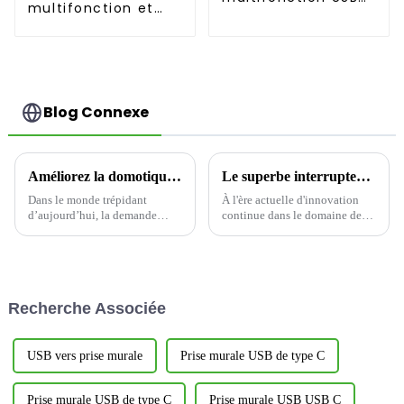
multifonction et
65 W EWP1653C
chargement
pratique-15A
Blog Connexe
Améliorez la domotique avec des prises Wi-Fi intelligentes
Le superbe interrupteur à capteur YM2106
Dans le monde trépidant
À l'ère actuelle d'innovation
d’aujourd’hui, la demande
continue dans le domaine des
d’appareils domestiques
maisons intelligentes, nous
intelligents offrant commodité
sommes ravis d'annoncer le
et efficacité est en pleine
lancement officiel d'un produit
croissance.
révolutionnaire - le capteur de
lumière et de mouvement
Recherche Associée
YM2106...
USB vers prise murale
Prise murale USB de type C
Prise murale USB de type C
Prise murale USB USB C