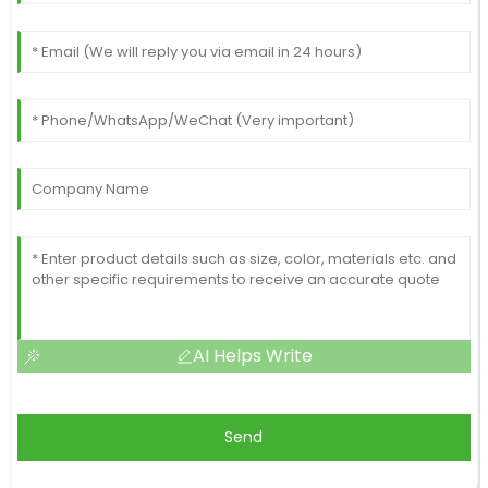
AI Helps Write
Send