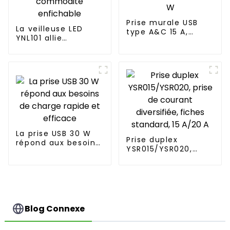
Prise murale USB
La veilleuse LED
type A&C 15 A,
YNL101 allie
puissance jusqu'à
fonctionnalité et
65 W
commodité
enfichable
La prise USB 30 W
Prise duplex
répond aux besoins
YSR015/YSR020,
de charge rapide et
prise de courant
efficace
diversifiée, fiches
standard, 15 A/20 A
Blog Connexe