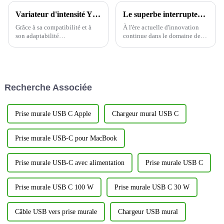
Variateur d'intensité YDM001 : à la pointe de la nouvelle tendance de la rime lumineuse intelligente
Le superbe interrupteur à capteur YM2106
Grâce à sa compatibilité et à
À l'ère actuelle d'innovation
son adaptabilité
continue dans le domaine des
exceptionnelles, le variateur
maisons intelligentes, nous
mural à réglette coulissante
sommes ravis d'annoncer le
YDM001 offre une flexibilité
lancement officiel d'un produit
inégalée pour l'adaptation de la
révolutionnaire - le capteur de
charge du circuit. Qu'il s'agisse
lumière et de mouvement
Recherche Associée
d'une charge de circuit
YM2106...
unipolaire courante...
Prise murale USB C Apple
Chargeur mural USB C
Prise murale USB-C pour MacBook
Prise murale USB-C avec alimentation
Prise murale USB C
Prise murale USB C 100 W
Prise murale USB C 30 W
Câble USB vers prise murale
Chargeur USB mural