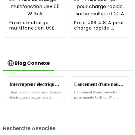
Prise de charge
Prise USB 4,8 A pour
multifonction USB
charge rapide,
65 W 15 A
sortie multiport 20
A
Blog Connexe
Interrupteur électrique YDLS101 – La solution ultime en matière de bascule décorative !
Lancement d'une nouvelle prise murale USB 65 W : Présentation de la prise sûre et rapide Yoti EWP1653C
Dans le monde des installations
Lancement d'une nouvelle
électriques, chaque détail
prise murale USB 65 W :
compte, et un interrupteur de
conception Type-C à trois
qualité peut faire toute la
ports, créant une nouvelle
différence entre un espace de
expérience de charge efficace
vie ou de travail banal et un
et pratique
espace élégant et fonctionnel.
Recherche Associée
Aujourd'hui,...