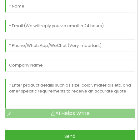
AI Helps Write
Send