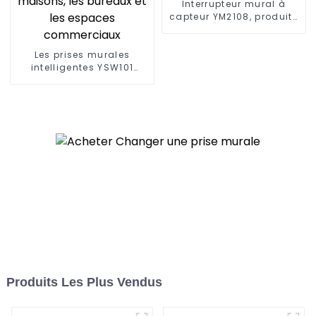
Interrupteur mural à
capteur YM2108, produits
innovants pour les
maisons modernes
Les prises murales
intelligentes YSW101
répondent à une variété
de besoins dans les
maisons, les bureaux et
les espaces
commerciaux
Produits Les Plus Vendus