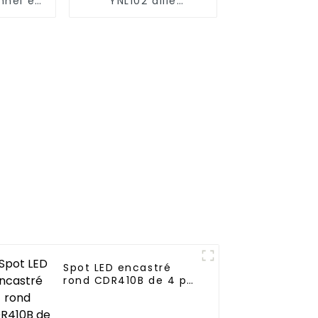
nnel et
YNL102 allie
ce
fonctionnalité et
C616
commodité Batterie
Li-ion
Spot LED encastré
rond CDR410B de 4 po
pour montage en
surface