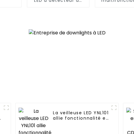
LED à détecteur de
multifonctio
mouvement
effica
CDR616C
LAC410/LA
économique et
pratique
5
La veilleuse LED YNL101
t
allie fonctionnalité et
commodité
enfichable