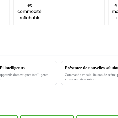
i intelligentes
ppareils domestiques intelligents
Commande vocale, liaison de scène, pe
.
vous connaisse mieux