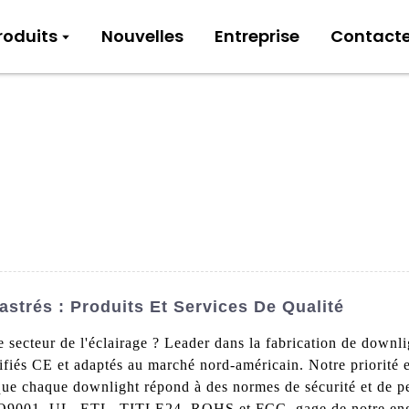
roduits
Nouvelles
Entreprise
Contact
strés : Produits Et Services De Qualité
e secteur de l'éclairage ? Leader dans la fabrication de down
rtifiés CE et adaptés au marché nord-américain. Notre priorité 
t que chaque downlight répond à des normes de sécurité et de 
SO9001, UL, ETL, TITLE24, ROHS et FCC, gage de notre engag