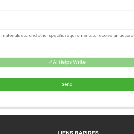
AI Helps Write
Send
LIENS RAPIDES