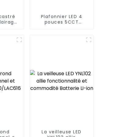
castré
Plafonnier LED 4
lairage
pouces 5CCT
sélectionnable Yoti
YSLIM-410TW
rond
La veilleuse LED