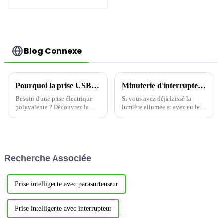
dispositif de
câblage
Blog Connexe
Pourquoi la prise USB YOTI EWP1652C1A répond aux besoins des clients
Minuterie d'interrupteur : la solution intelligente pour économiser de l'énergie
Besoin d'une prise électrique
Si vous avez déjà laissé la
polyvalente ? Découvrez la
lumière allumée et avez eu le
YOTI EWP1652C1A : la prise
souffle coupé parce que vous
USB 65 W 15 A avec 3 ports
gaspilliez trop d'énergie, vous
USB inviolables, idéale pour
n'êtes pas seul. L'interrupteur
les maisons et les lieux de
mural à minuterie d'intérieur
travail d'aujourd'hui. Élégante
YWT102, à économie
Recherche Associée
et fonctionnelle…
d'énergie, est là pour vous aider
à y remédier.
Prise intelligente avec parasurtenseur
Prise intelligente avec interrupteur