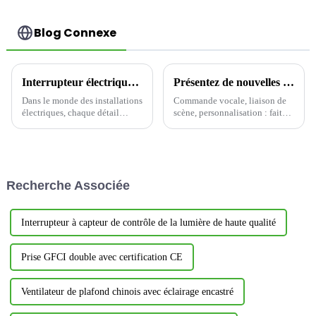
Blog Connexe
Interrupteur électrique YDLS101 – La solution ultime en matière de bascule décorative !
Présentez de nouvelles solutions de maison intelligente qui redéfinissent le confort de vie
Dans le monde des installations
Commande vocale, liaison de
électriques, chaque détail
scène, personnalisation : faites
compte, et un interrupteur de
en sorte que votre maison vous
qualité peut faire toute la
connaisse mieux
différence entre un espace de
vie ou de travail banal et un
espace élégant et fonctionnel.
Recherche Associée
Aujourd'hui,...
Interrupteur à capteur de contrôle de la lumière de haute qualité
Prise GFCI double avec certification CE
Ventilateur de plafond chinois avec éclairage encastré