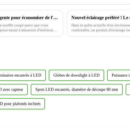
Minuterie d'interrupteur : la solution intelligente pour économiser de l'énergie
 le souffle coupé parce que vous
Dans la quête actuelle d'un environn
upteur mural à minuterie d'intérieur
confortable, un produit d'éclairage inn
à y remédier.
attendu CDR616C 6...
minaires encastrés à LED
Globes de downlight à LED
Puissance 
 avec capteur
Spots LED encastrés, diamètre de découpe 80 mm
D pour plafonds inclinés