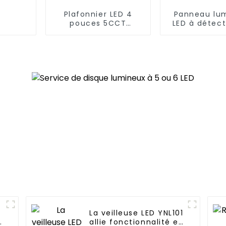
Plafonnier LED 4
Panneau lu
pouces 5CCT
LED à détec
sélectionnable Yoti
mouvem
YSLIM-410TW
CDR616
économiqu
pratiq
5
La veilleuse LED YNL101
t
allie fonctionnalité et