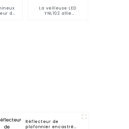
mineux
La veilleuse LED
teur de
YNL102 allie
ent
fonctionnalité et
C
commodité Batterie
e et
Li-ion
ue
Réflecteur de
plafonnier encastré