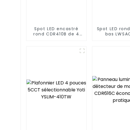
Spot LED encastré
Spot LED rond
rond CDR410B de 4
bas LWSA
po pour montage en
Éclairage
surface