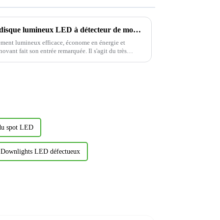
Nouvel éclairage préféré ! Le disque lumineux LED à détecteur de mouvement CDR616C, illumine votre vie en couleurs.
ement lumineux efficace, économe en énergie et
ovant fait son entrée remarquée. Il s'agit du très
du spot LED
Downlights LED défectueux