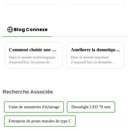
d'intérieur
décoration de la
commercial à
maison
économie d'énergie
YWT102
Blog Connexe
Comment choisir une prise de charge USB : alimentez votre espace intelligemment-1
Améliorez la domotique avec des prises Wi-Fi intelligentes
Dans le monde technologique
Dans le monde trépidant
d'aujourd'hui, les prises de
d’aujourd’hui, la demande
charge USB sont devenues
d’appareils domestiques
indispensables à la maison
intelligents offrant commodité
comme au bureau, alliant
et efficacité est en pleine
praticité et design moderne.
croissance.
Cependant, toutes les prises ne
Recherche Associée
se valent pas.
Usine de minuteries d'éclairage
Downlight LED 70 mm
Entreprise de prises murales de type C