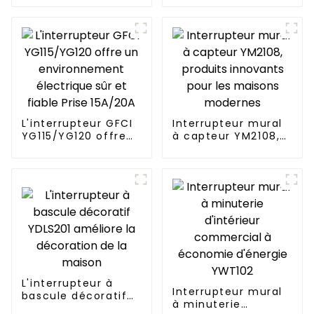
décoration de la
par la voix et le
maison
téléphone et est
facile à installer
L'interrupteur GFCI
Interrupteur mural
YG115/YG120 offre
à capteur YM2108,
un environnement
produits innovants
électrique sûr et
pour les maisons
fiable Prise 15A/20A
modernes
L'interrupteur à
Interrupteur mural
bascule décoratif
à minuterie
YDLS201 améliore la