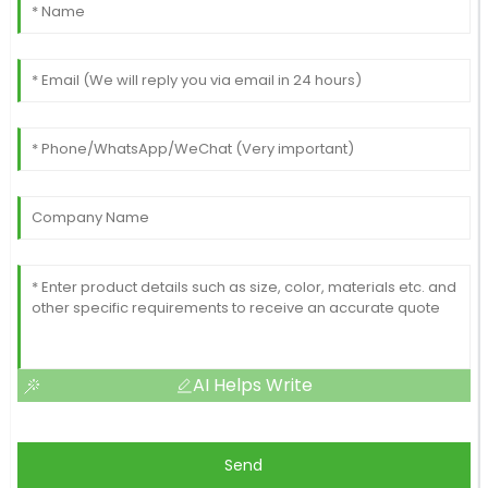
AI Helps Write
Send