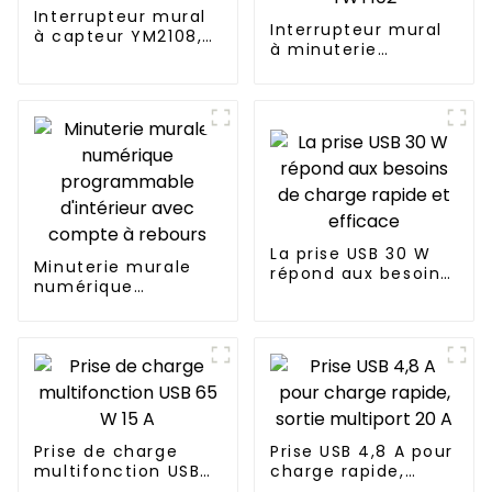
Interrupteur mural
Interrupteur mural
à capteur YM2108,
à minuterie
produits innovants
d'intérieur
pour les maisons
commercial à
modernes
économie d'énergie
YWT102
La prise USB 30 W
Minuterie murale
répond aux besoins
numérique
de charge rapide et
programmable
efficace
d'intérieur avec
compte à rebours
Prise de charge
Prise USB 4,8 A pour
multifonction USB
charge rapide,
65 W 15 A
sortie multiport 20