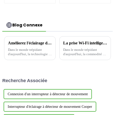
A
Blog Connexe
Améliorez l'éclairage de votre maison avec des interrupteurs intelligents
La prise Wi-Fi intelligente offre un confort ultime
Dans le monde trépidant
Dans le monde trépidant
d'aujourd'hui, la technologie a
d'aujourd'hui, la commodité est
révolutionné nos modes de vie,
essentielle. Avec les progrès
et nos maisons ne font pas
technologiques, les appareils
exception. Les interrupteurs
domestiques intelligents
intelligents ont révolutionné la
gagnent en popularité, offrant
domotique, offrant des
un moyen simple de contrôler
Recherche Associée
fonctionnalités inégalées.
et de surveiller nos espaces de
vie. Un…
Connexion d'un interrupteur à détecteur de mouvement
Interrupteur d'éclairage à détecteur de mouvement Cooper