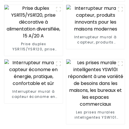
20A
fiches standard, 15 A/20
A
Interrupteur mural à
capteur, produits
Prise duplex
innovants pour les
YSR115/YSR120, prise
maisons modernes
décorative à
alimentation diversifiée,
15 A/20 A
Interrupteur mural à
capteur économe en
énergie, pratique,
confortable et sûr
Les prises murales
intelligentes YSW101
répondent à une variété
de besoins dans les