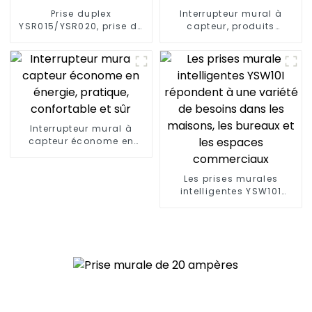
Prise duplex
Interrupteur mural à
YSR015/YSR020, prise de
capteur, produits
courant diversifiée,
innovants pour les
fiches standard, 15 A/20
maisons modernes
A
Interrupteur mural à
capteur économe en
énergie, pratique,
confortable et sûr
Les prises murales
intelligentes YSW101
répondent à une variété
de besoins dans les
maisons, les bureaux et
les espaces
commerciaux