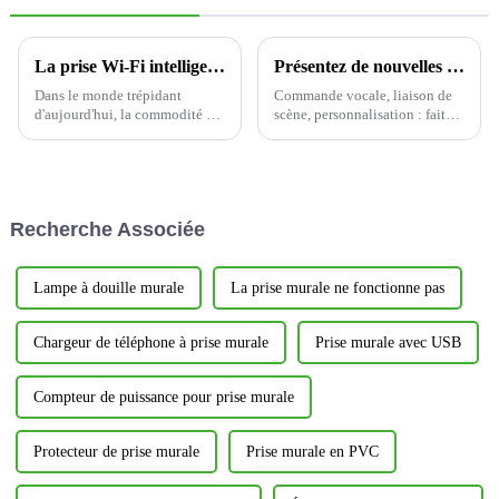
La prise Wi-Fi intelligente offre un confort ultime
Présentez de nouvelles solutions de maison intelligente qui redéfinissent le confort de vie
Dans le monde trépidant
Commande vocale, liaison de
d'aujourd'hui, la commodité est
scène, personnalisation : faites
essentielle. Avec les progrès
en sorte que votre maison vous
technologiques, les appareils
connaisse mieux
domestiques intelligents
gagnent en popularité, offrant
un moyen simple de contrôler
Recherche Associée
et de surveiller nos espaces de
vie. Un…
Lampe à douille murale
La prise murale ne fonctionne pas
Chargeur de téléphone à prise murale
Prise murale avec USB
Compteur de puissance pour prise murale
Protecteur de prise murale
Prise murale en PVC