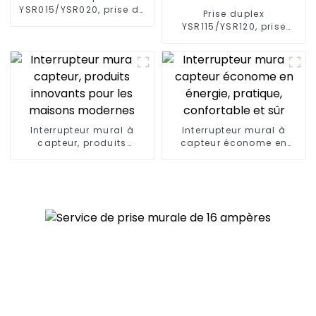
YSR015/YSR020, prise de
Prise duplex
courant diversifiée,
YSR115/YSR120, prise
fiches standard, 15 A/20
décorative à
A
alimentation diversifiée,
15 A/20 A
Interrupteur mural à
Interrupteur mural à
capteur, produits
capteur économe en
innovants pour les
énergie, pratique,
maisons modernes
confortable et sûr