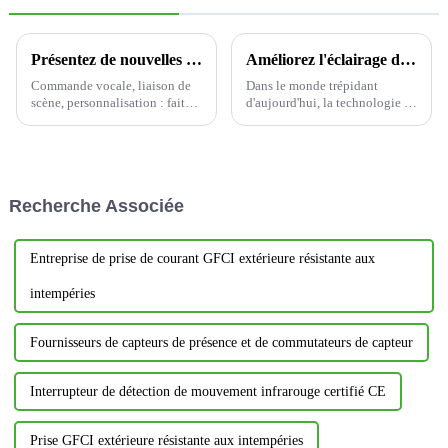
Présentez de nouvelles solutions de maison intelligente qui redéfinissent le confort de vie
Améliorez l'éclairage de votre maison avec des interrupteurs intelligents
Commande vocale, liaison de
Dans le monde trépidant
scène, personnalisation : faites
d'aujourd'hui, la technologie a
en sorte que votre maison vous
révolutionné nos modes de vie,
connaisse mieux
et nos maisons ne font pas
exception. Les interrupteurs
intelligents ont révolutionné la
domotique, offrant des
Recherche Associée
fonctionnalités inégalées.
Entreprise de prise de courant GFCI extérieure résistante aux
intempéries
Fournisseurs de capteurs de présence et de commutateurs de capteur
Interrupteur de détection de mouvement infrarouge certifié CE
Prise GFCI extérieure résistante aux intempéries