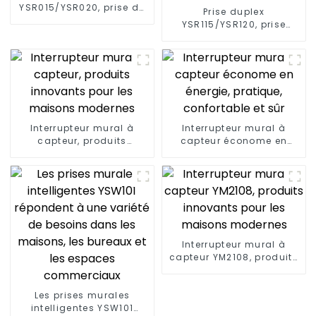
YSR015/YSR020, prise de
Prise duplex
courant diversifiée,
YSR115/YSR120, prise
fiches standard, 15 A/20
décorative à
A
alimentation diversifiée,
15 A/20 A
Interrupteur mural à
Interrupteur mural à
capteur, produits
capteur économe en
innovants pour les
énergie, pratique,
maisons modernes
confortable et sûr
Interrupteur mural à
capteur YM2108, produits
innovants pour les
maisons modernes
Les prises murales
intelligentes YSW101