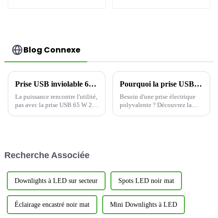
65 W 15 A
sortie multiport 20
A
Blog Connexe
Prise USB inviolable 65 W 20 A : la puissance rencontre l'utilité
Pourquoi la prise USB YOTI EWP1652C1A répond aux besoins des clients
La puissance rencontre l'utilité,
Besoin d'une prise électrique
pas avec la prise USB 65 W 20
polyvalente ? Découvrez la
A avec 3 ports USB
YOTI EWP1652C1A : la prise
inviolables, c'est une
USB 65 W 15 A avec 3 ports
excellente prise électrique
USB inviolables, idéale pour
YOTI, qui offre la dernière
les maisons et les lieux de
technologie, la sécurité et la
travail d'aujourd'hui. Élégante
Recherche Associée
commodité en ...
et fonctionnelle…
Downlights à LED sur secteur
Spots LED noir mat
Éclairage encastré noir mat
Mini Downlights à LED