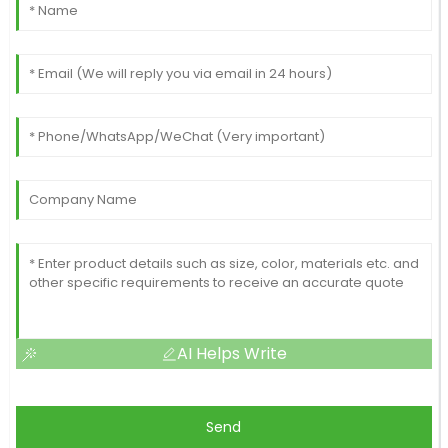
AI Helps Write
Send