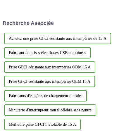
indispensables à la maison
intensité variable YSDM101
comme au bureau, alliant
reflète pleinement l'idée de
praticité et design moderne.
conception centrée sur
Cependant, toutes les prises ne
l'utilisateur, en tenant compte
Recherche Associée
se valent pas.
de la commodité...
Achetez une prise GFCI résistante aux intempéries de 15 A
Fabricant de prises électriques USB combinées
Prise GFCI résistante aux intempéries ODM 15 A
Prise GFCI résistante aux intempéries OEM 15 A
Fabricants d'étagères de chargement murales
Minuterie d'interrupteur mural célèbre sans neutre
Meilleure prise GFCI inviolable de 15 A