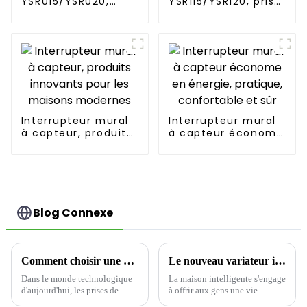
YSR015/YSR020,
YSR115/YSR120, prise
prise de courant
décorative à
diversifiée, fiches
alimentation
standard, 15 A/20 A
diversifiée, 15 A/20
A
Interrupteur mural
Interrupteur mural
à capteur, produits
à capteur économe
innovants pour les
en énergie,
maisons modernes
pratique,
confortable et sûr
Blog Connexe
Comment choisir une prise de charge USB : alimentez votre espace intelligemment-1
Le nouveau variateur intelligent YSDM101 : une révolution dans le contrôle de l'éclairage domestique intelligent
Dans le monde technologique
La maison intelligente s'engage
d'aujourd'hui, les prises de
à offrir aux gens une vie
charge USB sont devenues
pratique. La prise intelligente à