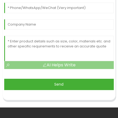
AI Helps Write
Send