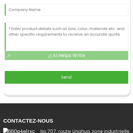
AI Helps Write
Send
CONTACTEZ-NOUS
No.707, route Linghua, zone industrielle