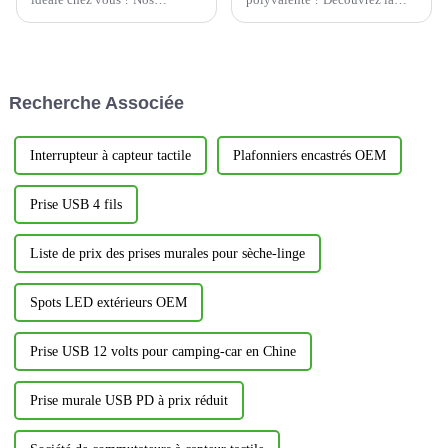
variateurs innovants sont la
YOTI EWP1652C1A : la prise
solution. Ce produit domotique
USB 65 W 15 A avec 3 ports
est conçu pour ajuster
USB inviolables, idéale pour
précisément l'intensité
les maisons et les lieux de
lumineuse, vous permettant
travail d'aujourd'hui. Élégante
Recherche Associée
ainsi de créer…
et fonctionnelle…
Interrupteur à capteur tactile
Plafonniers encastrés OEM
Prise USB 4 fils
Liste de prix des prises murales pour sèche-linge
Spots LED extérieurs OEM
Prise USB 12 volts pour camping-car en Chine
Prise murale USB PD à prix réduit