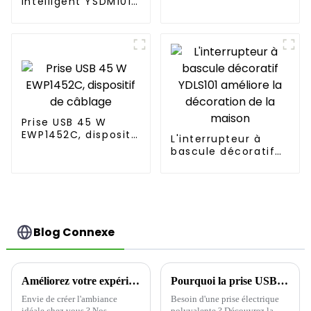
intelligent YSDM101
dispose de
fonctions plus
intelligentes et de
capacités de
contrôle à distance
Prise USB 45 W
EWP1452C, dispositif
L'interrupteur à
de câblage
bascule décoratif
YDLS101 améliore la
décoration de la
maison
Blog Connexe
Améliorez votre expérience d'éclairage domestique avec des variateurs d'intensité
Pourquoi la prise USB YOTI EWP1652C1A répond aux besoins des clients
Envie de créer l'ambiance
Besoin d'une prise électrique
idéale chez vous ? Nos
polyvalente ? Découvrez la