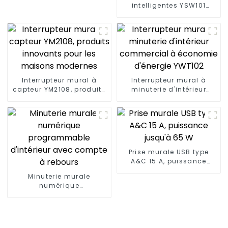
intelligentes YSW101
répondent à une variété
de besoins dans les
maisons, les bureaux et
les espaces
commerciaux
Interrupteur mural à
Interrupteur mural à
capteur YM2108, produits
minuterie d'intérieur
innovants pour les
commercial à économie
maisons modernes
d'énergie YWT102
Prise murale USB type
A&C 15 A, puissance
jusqu'à 65 W
Minuterie murale
numérique
programmable d'intérieur
avec compte à rebours