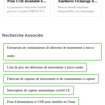
Prise USB inviolable 65 W 20 A : la puissance rencontre l'utilité
Améliorez l'éclairage de votre maison avec des interrupteurs intelligents
La puissance rencontre l'utilité,
Dans le monde trépidant
pas avec la prise USB 65 W 20
d'aujourd'hui, la technologie a
A avec 3 ports USB
révolutionné nos modes de vie,
inviolables, c'est une
et nos maisons ne font pas
excellente prise électrique
exception. Les interrupteurs
YOTI, qui offre la dernière
intelligents ont révolutionné la
technologie, la sécurité et la
domotique, offrant des
Recherche Associée
commodité en ...
fonctionnalités inégalées.
Entreprises de commutateurs de détecteur de mouvement à micro-
ondes
Liste de prix des détecteurs de mouvement à micro-ondes
Fabricant de capteurs de mouvement et de commutateurs à capteur
Interrupteur de capteur automatique certifié CE
Prise d'alimentation et USB pour meubles en Chine