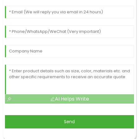
AI Helps Write
Send