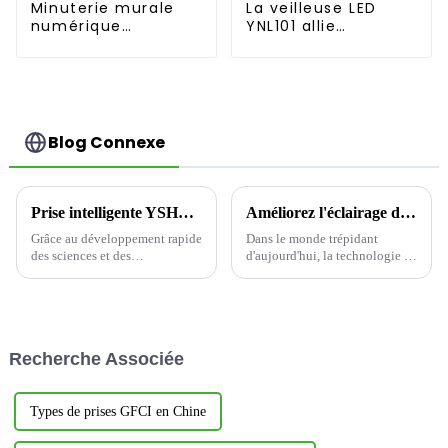
Minuterie murale
La veilleuse LED
numérique
YNL101 allie
programmable
fonctionnalité et
d'intérieur avec
commodité
compte à rebours
enfichable
Blog Connexe
Prise intelligente YSHW101 : ouvrez un nouveau chapitre de l'extérieur
Améliorez l'éclairage de votre maison avec des interrupteurs intelligents
Grâce au développement rapide
Dans le monde trépidant
des sciences et des
d'aujourd'hui, la technologie a
technologies, des produits
révolutionné nos modes de vie,
innovants continuent d'émerger
et nos maisons ne font pas
dans le domaine de la maison
exception. Les interrupteurs
connectée. La prise connectée
intelligents ont révolutionné la
YSHW101 s'est imposée sur le
domotique, offrant des
Recherche Associée
marché de la maison connectée
fonctionnalités inégalées.
grâce à son excellente...
Types de prises GFCI en Chine