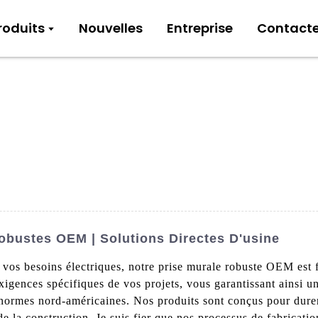
roduits
Nouvelles
Entreprise
Contact
obustes OEM | Solutions Directes D'usine
r vos besoins électriques, notre prise murale robuste OEM est
igences spécifiques de vos projets, vous garantissant ainsi u
 normes nord-américaines. Nos produits sont conçus pour durer,
de la construction. Je suis fier que nos processus de fabricati