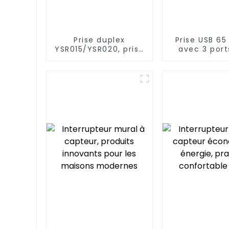
Prise duplex
Prise USB 65
YSR015/YSR020, prise
avec 3 port
de courant
inviolab
diversifiée, fiches
standard, 15 A/20 A