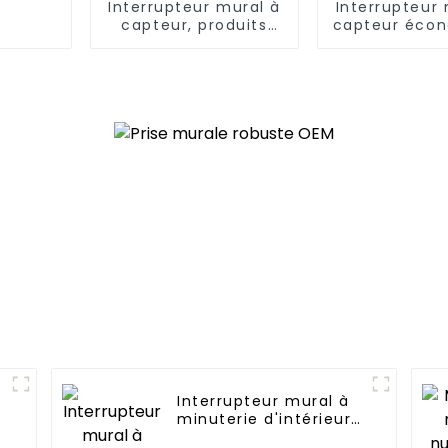
Interrupteur mural à
Interrupteur 
capteur, produits
capteur éco
innovants pour les
énergie, pra
maisons modernes
confortable 
Interrupteur mural à
minuterie d'intérieur
commercial à