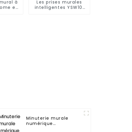
mural à
Les prises murales
nome en
intelligentes YSW101
tique,
répondent à une
et sûr
variété de besoins
dans les maisons, les
bureaux et les
espaces
commerciaux
Minuterie murale
numérique
programmable