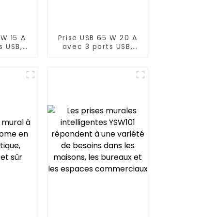
 W 15 A
Prise USB 65 W 20 A
s USB,
avec 3 ports USB,
le
inviolable