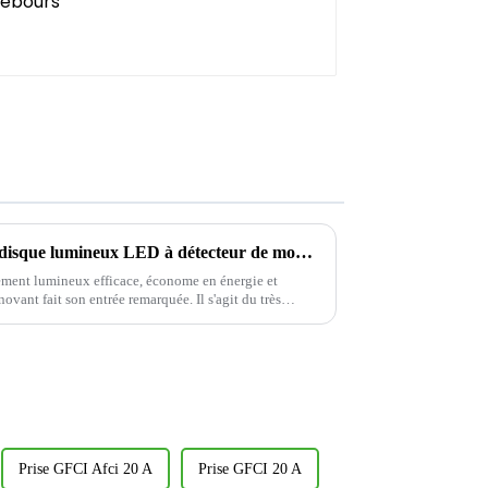
Nouvel éclairage préféré ! Le disque lumineux LED à détecteur de mouvement CDR616C, illumine votre vie en couleurs.
ement lumineux efficace, économe en énergie et
ovant fait son entrée remarquée. Il s'agit du très
Prise GFCI Afci 20 A
Prise GFCI 20 A