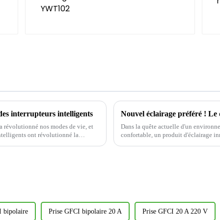
es interrupteurs intelligents
a révolutionné nos modes de vie, et
Dans la quête actuelle d'un environn
telligents ont révolutionné la
confortable, un produit d'éclairage inn
attendu CDR616C 6...
 bipolaire
Prise GFCI bipolaire 20 A
Prise GFCI 20 A 220 V