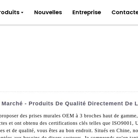
roduits
Nouvelles
Entreprise
Contact
Marché - Produits De Qualité Directement De L
 de proposer des prises murales OEM à 3 broches haut de gamm
ictes et ont obtenu des certifications clés telles que ISO9
es et de qualité, vous êtes au bon endroit. Situés en Chine, 
daptées aux besoins de divers secteurs. Je comprends qu'en ta