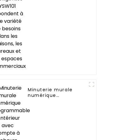
variété de besoins
dans les maisons, les
bureaux et les
espaces
commerciaux
Minuterie murale
numérique
programmable
d'intérieur avec
compte à rebours