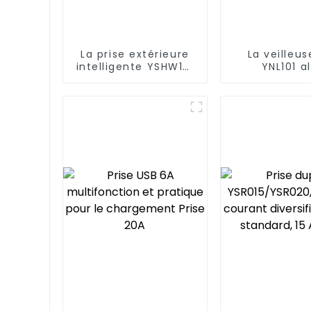
La prise extérieure
La veilleus
intelligente YSHW101
YNL101 al
répond aux divers
fonctionnal
besoins des espaces
commod
de vie extérieurs
enficha
modernes