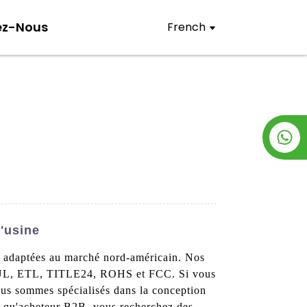
ez-Nous
French
'usine
e, adaptées au marché nord-américain. Nos
001, UL, ETL, TITLE24, ROHS et FCC. Si vous
nous sommes spécialisés dans la conception
nt qu'acheteur B2B, vous recherchez des