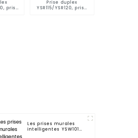
lex
Prise duplex
0, prise
YSR115/YSR120, prise
ant
décorative à
 fiches
alimentation
 A/20 A
diversifiée, 15 A/20 A
Les prises murales
intelligentes YSW101
répondent à une