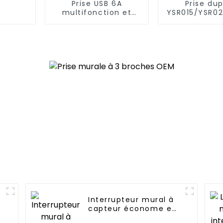
Prise USB 6A
Prise dup
multifonction et
YSR015/YSR02
pratique pour le
de cour
chargement Prise
diversifiée,
20A
standard, 15
Interrupteur mural à
capteur économe en
énergie, pratique,