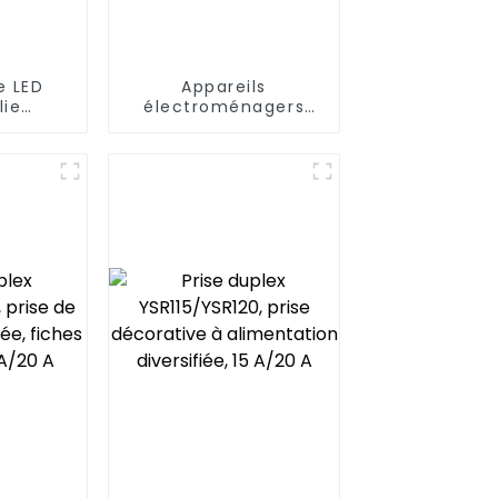
e LED
Appareils
lie
électroménagers
ité et
pratiques et
ité
intelligents : prise
ble
intelligente YSP201