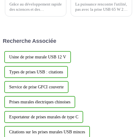
Grâce au développement rapide
La puissance rencontre l'utilité,
des sciences et des
pas avec la prise USB 65 W 20
technologies, des produits
A avec 3 ports USB
innovants continuent d'émerger
inviolables, c'est une
dans le domaine de la maison
excellente prise électrique
connectée. La prise connectée
YOTI, qui offre la dernière
YSHW101 s'est imposée sur le
technologie, la sécurité et la
Recherche Associée
marché de la maison connectée
commodité en ...
grâce à son excellente...
Usine de prise murale USB 12 V
Types de prises USB : citations
Service de prise GFCI couverte
Prises murales électriques chinoises
Exportateur de prises murales de type C
Citations sur les prises murales USB minces