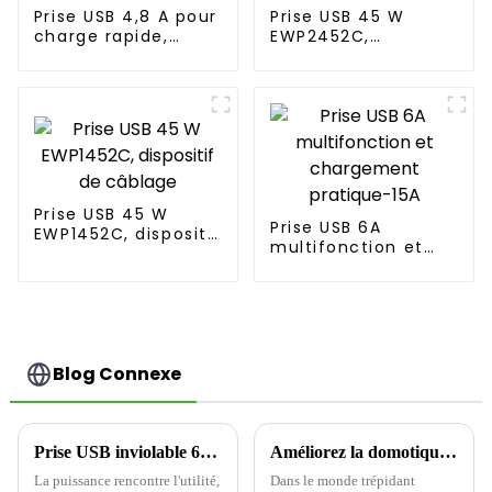
Prise USB 4,8 A pour
Prise USB 45 W
charge rapide,
EWP2452C,
sortie multiport 20
dispositif de
A
câblage
Prise USB 45 W
Prise USB 6A
EWP1452C, dispositif
multifonction et
de câblage
chargement
pratique-15A
Blog Connexe
Prise USB inviolable 65 W 20 A : la puissance rencontre l'utilité
Améliorez la domotique avec des prises Wi-Fi intelligentes
La puissance rencontre l'utilité,
Dans le monde trépidant