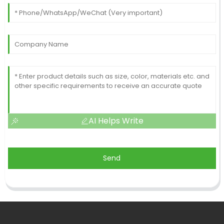
AI Helps Write
Send