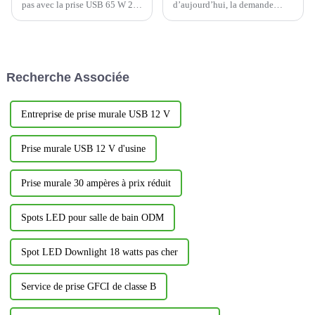
pas avec la prise USB 65 W 20
d’aujourd’hui, la demande
A avec 3 ports USB
d’appareils domestiques
inviolables, c'est une
intelligents offrant commodité
excellente prise électrique
et efficacité est en pleine
YOTI, qui offre la dernière
croissance.
technologie, la sécurité et la
Recherche Associée
commodité en ...
Entreprise de prise murale USB 12 V
Prise murale USB 12 V d'usine
Prise murale 30 ampères à prix réduit
Spots LED pour salle de bain ODM
Spot LED Downlight 18 watts pas cher
Service de prise GFCI de classe B