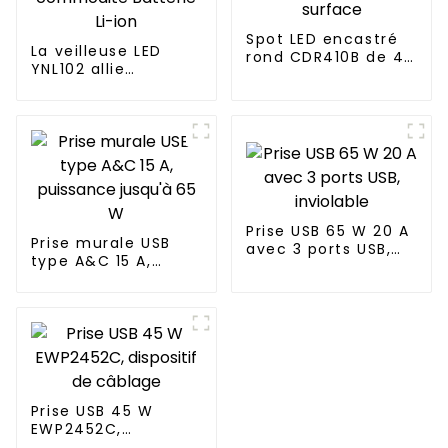
Spot LED encastré
La veilleuse LED
rond CDR410B de 4
YNL102 allie
po pour montage
fonctionnalité et
en surface
commodité Batterie
Li-ion
Prise USB 65 W 20 A
Prise murale USB
avec 3 ports USB,
type A&C 15 A,
inviolable
puissance jusqu'à
65 W
Prise USB 45 W
EWP2452C,
dispositif de