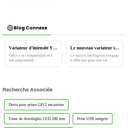
câblage
Blog Connexe
Variateur d'intensité YDM001 : à la pointe de la nouvelle tendance de la rime lumineuse intelligente
Le nouveau variateur intelligent YSDM101 : une révolution dans le contrôle de l'éclairage domestique intelligent
Grâce à sa compatibilité et à
La maison intelligente s'engage
son adaptabilité
à offrir aux gens une vie
exceptionnelles, le variateur
pratique. La prise intelligente à
mural à réglette coulissante
intensité variable YSDM101
YDM001 offre une flexibilité
reflète pleinement l'idée de
inégalée pour l'adaptation de la
conception centrée sur
charge du circuit. Qu'il s'agisse
l'utilisateur, en tenant compte
Recherche Associée
d'une charge de circuit
de la commodité...
unipolaire courante...
Devis pour prises GFCI encastrées
Usine de downlights LED 200 mm
Prise USB intégrée