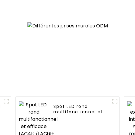
économie d'énergie
d'intérieur
YWT102
compte à r
1
Spot LED rond
t
multifonctionnel et
efficace
LAC410/LAC616