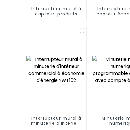
Interrupteur mural à
Interrupteur 
capteur, produits
capteur éco
innovants pour les
énergie, pra
maisons modernes
confortable 
Interrupteur mural à
Minuterie 
minuterie d'intérieur
numériq
commercial à
programm