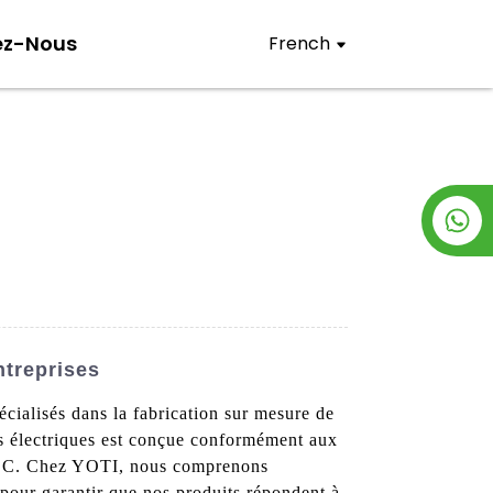
ez-Nous
French
ntreprises
ialisés dans la fabrication sur mesure de
ts électriques est conçue conformément aux
 FCC. Chez YOTI, nous comprenons
é pour garantir que nos produits répondent à