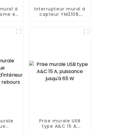
mural à
Interrupteur mural à
nome en
capteur YM2108,
tique,
produits innovants
et sûr
pour les maisons
modernes
murale
Prise murale USB
ue
type A&C 15 A,
able
puissance jusqu'à 65