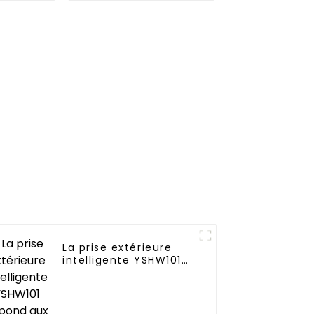
 avec
W
ebours
La prise extérieure
intelligente YSHW101
répond aux divers
besoins des espaces
de vie extérieurs
modernes