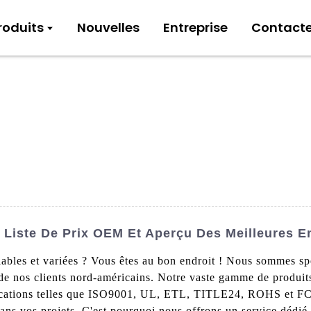
roduits
Nouvelles
Entreprise
Contact
 Liste De Prix OEM Et Aperçu Des Meilleures E
bles et variées ? Vous êtes au bon endroit ! Nous sommes spéc
 de nos clients nord-américains. Notre vaste gamme de produi
rtifications telles que ISO9001, UL, ETL, TITLE24, ROHS et
 dans vos projets. C'est pourquoi nous offrons un service dédi