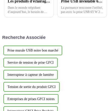
Les produits d'éclairage LED avancés illuminent l'avenir
Prise USB inviolable 65 W 20 A : la puissance rencontre l'utilité
Dans le monde trépidant
La puissance rencontre l'utilité,
d’aujourd’hui, le besoin de
pas avec la prise USB 65 W 20
solutions d’éclairage
A avec 3 ports USB
écoénergétiques et
inviolables, c'est une
performantes n’a jamais été
excellente prise électrique
aussi grand.
YOTI, qui offre la dernière
technologie, la sécurité et la
Recherche Associée
commodité en ...
Prise murale USB noire bon marché
Service de tension de prise GFCI
Interrupteur à capteur de lumière
Tension de sortie du produit GFCI
Entreprises de prises GFCI noires