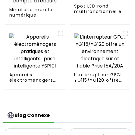
Spot LED rond
Minuterie murale
multifonctionnel et
numérique
efficace
programmable
LAC410/LAC616
d'intérieur avec
compte à rebours
Appareils
L'interrupteur GFCI
électroménagers
YG115/YG120 offre
pratiques et
un environnement
intelligents : prise
électrique sûr et
intelligente YSP101
fiable Prise 15A/20A
Blog Connexe