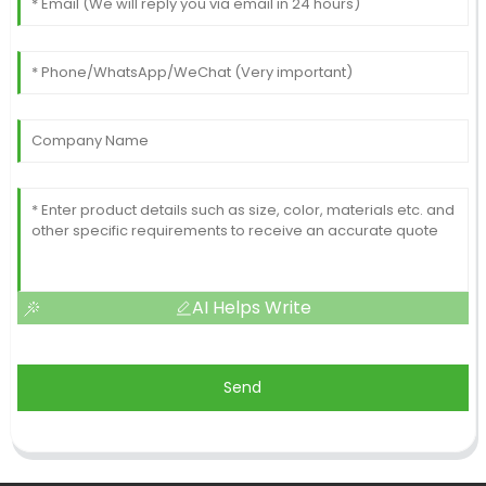
AI Helps Write
Send