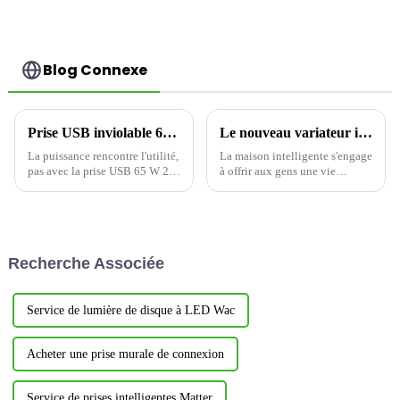
fiable Prise 15A/20A
maison
Blog Connexe
Prise USB inviolable 65 W 20 A : la puissance rencontre l'utilité
Le nouveau variateur intelligent YSDM101 : une révolution dans le contrôle de l'éclairage domestique intelligent
La puissance rencontre l'utilité,
La maison intelligente s'engage
pas avec la prise USB 65 W 20
à offrir aux gens une vie
A avec 3 ports USB
pratique. La prise intelligente à
inviolables, c'est une
intensité variable YSDM101
excellente prise électrique
reflète pleinement l'idée de
YOTI, qui offre la dernière
conception centrée sur
technologie, la sécurité et la
l'utilisateur, en tenant compte
Recherche Associée
commodité en ...
de la commodité...
Service de lumière de disque à LED Wac
Acheter une prise murale de connexion
Service de prises intelligentes Matter