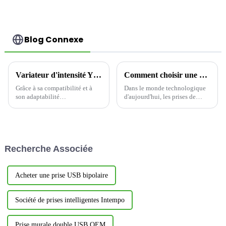
Blog Connexe
Variateur d'intensité YDM001 : à la pointe de la nouvelle tendance de la rime lumineuse intelligente
Comment choisir une prise de charge USB : alimentez votre espace intelligemment-1
Grâce à sa compatibilité et à
Dans le monde technologique
son adaptabilité
d'aujourd'hui, les prises de
exceptionnelles, le variateur
charge USB sont devenues
mural à réglette coulissante
indispensables à la maison
YDM001 offre une flexibilité
comme au bureau, alliant
inégalée pour l'adaptation de la
praticité et design moderne.
charge du circuit. Qu'il s'agisse
Cependant, toutes les prises ne
Recherche Associée
d'une charge de circuit
se valent pas.
unipolaire courante...
Acheter une prise USB bipolaire
Société de prises intelligentes Intempo
Prise murale double USB OEM