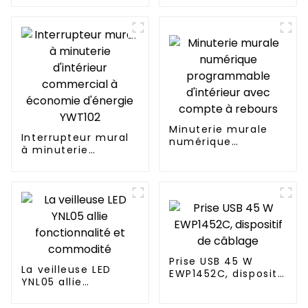
variété de besoins
dans les maisons,
les bureaux et les
espaces
commerciaux
Minuterie murale
Interrupteur mural
numérique
à minuterie
programmable
d'intérieur
d'intérieur avec
commercial à
compte à rebours
économie d'énergie
YWT102
Prise USB 45 W
La veilleuse LED
EWP1452C, dispositif
YNL05 allie
de câblage
fonctionnalité et
commodité