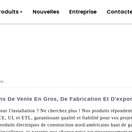
roduits
Nouvelles
Entreprise
Contact
ale
ns De Vente En Gros, De Fabrication Et D'expor
our l'installation ? Ne cherchez plus ! Nos produits réponden
CE, UL et ETL, garantissant qualité et fiabilité pour vos projet
produits électriques de construction nord-américains haut de 
xcellence, je garantis que chaque prise est rigoureusement te