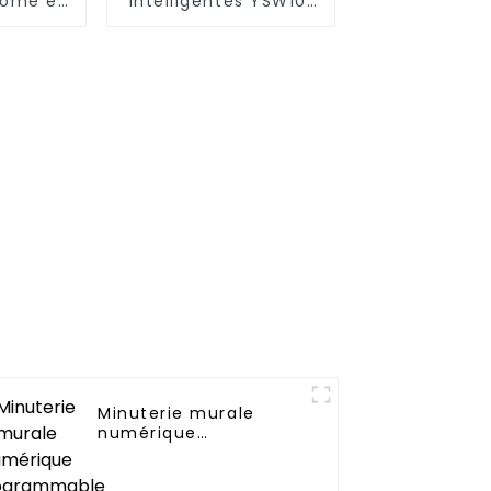
nome en
intelligentes YSW101
tique,
répondent à une
et sûr
variété de besoins
dans les maisons, les
bureaux et les
espaces
commerciaux
Minuterie murale
numérique
programmable
d'intérieur avec