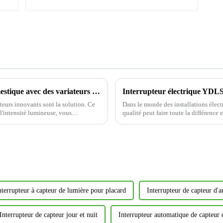
Améliorez votre expérience d'éclairage domestique avec des variateurs d'intensité
teurs innovants sont la solution. Ce
Dans le monde des installations élect
l'intensité lumineuse, vous
qualité peut faire toute la différence
élégant et fonctionnel. Aujourd'hui,...
nterrupteur à capteur de lumière pour placard
Interrupteur de capteur d'
Interrupteur de capteur jour et nuit
Interrupteur automatique de capteur 