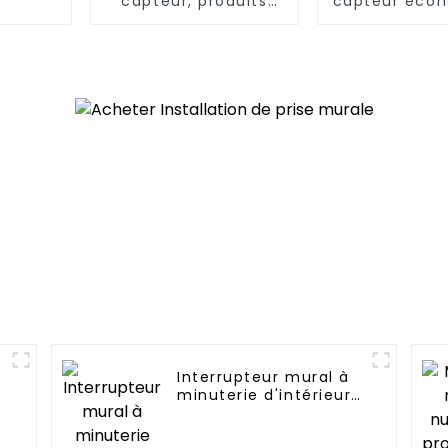
capteur, produits
capteur éco
innovants pour les
énergie, pra
maisons modernes
confortable 
Interrupteur mural à
minuterie d'intérieur
commercial à
économie d'énergie