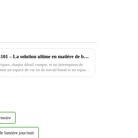
Interrupteur électrique YDLS101 – La solution ultime en matière de bascule décorative !
riques, chaque détail compte, et un interrupteur de
 entre un espace de vie ou de travail banal et un espace
armoire
de lumière jour/nuit