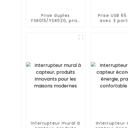
Prise duplex
Prise USB 65
YSR015/YSR020, prise
avec 3 port
de courant
inviolab
diversifiée, fiches
standard, 15 A/20 A
Interrupteur mural à
Interrupteur 