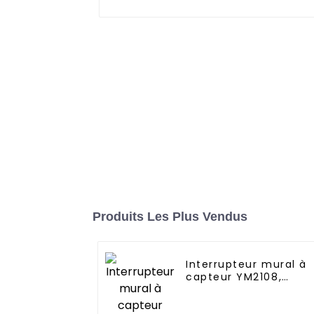
Produits Les Plus Vendus
Interrupteur mural à
capteur YM2108,
produits innovants
pour les maisons