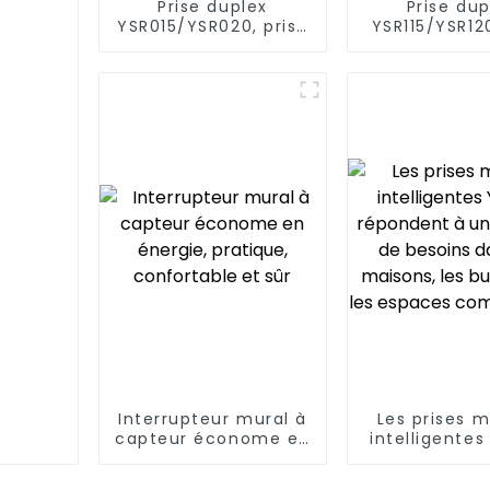
Prise duplex
Prise dup
YSR015/YSR020, prise
YSR115/YSR120
de courant
décorati
diversifiée, fiches
alimenta
standard, 15 A/20 A
diversifiée, 1
Interrupteur mural à
Les prises m
capteur économe en
intelligentes
énergie, pratique,
répondent 
confortable et sûr
variété de b