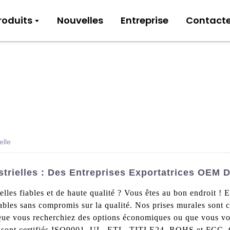
roduits
Nouvelles
Entreprise
Contact
elle
trielles : Des Entreprises Exportatrices OEM 
lles fiables et de haute qualité ? Vous êtes au bon endroit ! 
dables sans compromis sur la qualité. Nos prises murales sont
Que vous recherchiez des options économiques ou que vous vou
ts sont certifiés ISO9001, UL, ETL, TITLE24, ROHS et FCC. C