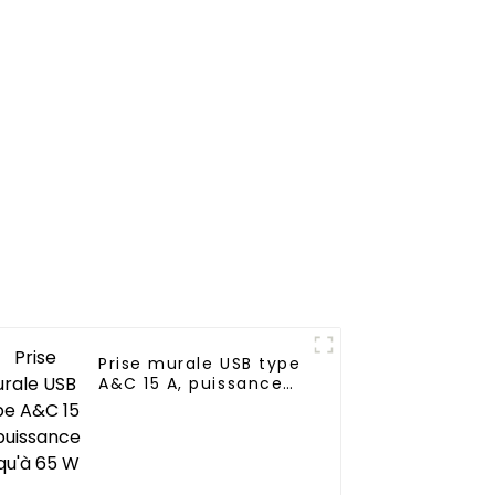
ons, les
modernes
 les
s
iaux
Prise murale USB type
A&C 15 A, puissance
jusqu'à 65 W