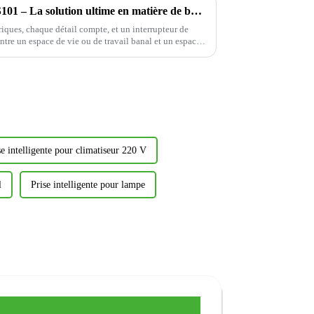
Interrupteur électrique YDLS101 – La solution ultime en matière de bascule décorative !
riques, chaque détail compte, et un interrupteur de
 entre un espace de vie ou de travail banal et un espace
se intelligente pour climatiseur 220 V
l
Prise intelligente pour lampe