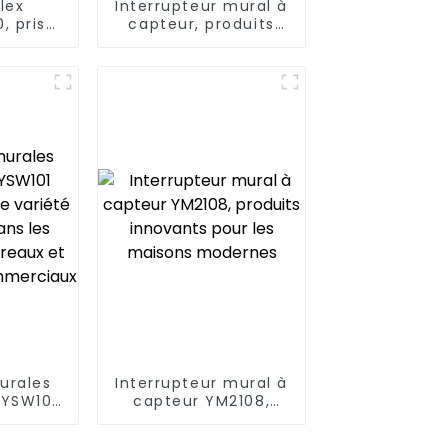
lex
Interrupteur mural à
, prise
capteur, produits
ve à
innovants pour les
tion
maisons modernes
5 A/20 A
urales
Interrupteur mural à
 YSW101
capteur YM2108,
à une
produits innovants
esoins
pour les maisons