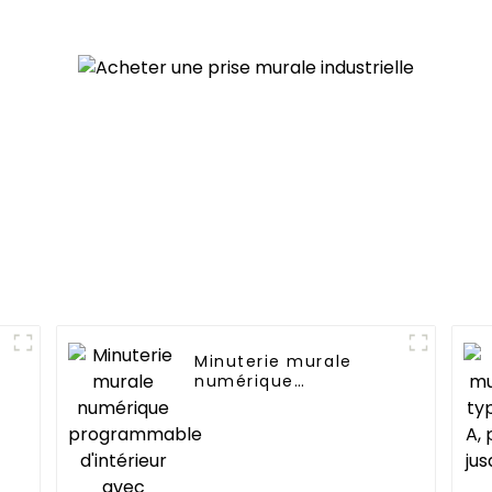
dans les mais
bureaux et
espace
commerc
Minuterie murale
numérique
programmable
d'intérieur avec
compte à rebours