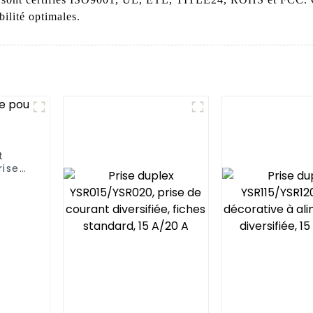
bilité optimales.
t
rise