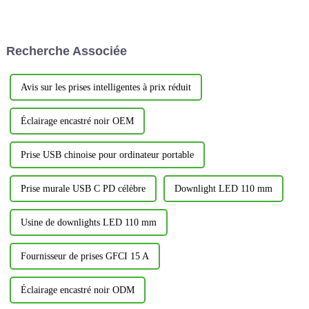
confortable, un produit
qualité peut faire toute la
d'éclairage innovant fait son
différence entre un espace de
entrée remarquée. Il s'agit du
vie ou de travail banal et un
très attendu CDR616C 6...
espace élégant et fonctionnel.
Recherche Associée
Aujourd'hui,...
Avis sur les prises intelligentes à prix réduit
Éclairage encastré noir OEM
Prise USB chinoise pour ordinateur portable
Prise murale USB C PD célèbre
Downlight LED 110 mm
Usine de downlights LED 110 mm
Fournisseur de prises GFCI 15 A
Éclairage encastré noir ODM