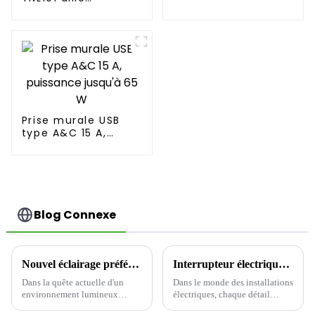
fonctionnalité et
commodité
enfichable
Prise murale USB
type A&C 15 A,
puissance jusqu'à
65 W
Blog Connexe
Nouvel éclairage préféré ! Le disque lumineux LED à détecteur de mouvement CDR616C, illumine votre vie en couleurs.
Interrupteur électrique YDLS101 – La solution ultime en matière de bascule décorative !
Dans la quête actuelle d'un
Dans le monde des installations
environnement lumineux
électriques, chaque détail
efficace, économe en énergie et
compte, et un interrupteur de