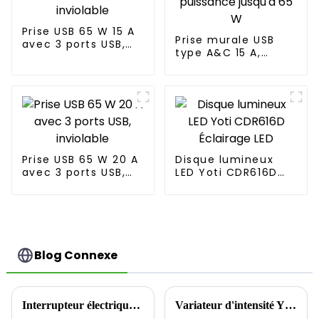
Prise USB 65 W 15 A
Prise murale USB
avec 3 ports USB,
type A&C 15 A,
inviolable
puissance jusqu'à
65 W
Prise USB 65 W 20 A
Disque lumineux
avec 3 ports USB,
LED Yoti CDR616D
inviolable
Éclairage LED
Blog Connexe
Interrupteur électrique YDLS101 – La solution ultime en matière de bascule décorative !
Variateur d'intensité YDM001 : à la pointe de la nouvelle tendance de la rime lumineuse intelligente