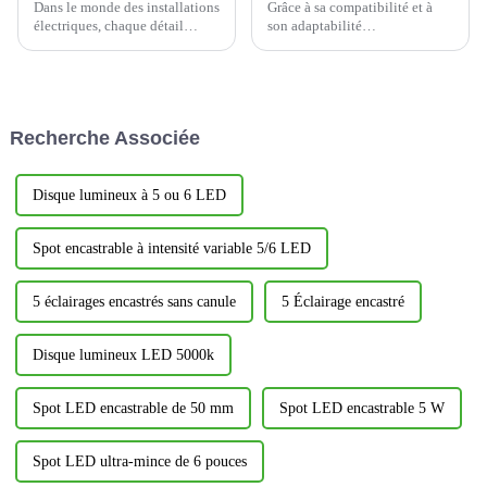
Dans le monde des installations
Grâce à sa compatibilité et à
électriques, chaque détail
son adaptabilité
compte, et un interrupteur de
exceptionnelles, le variateur
qualité peut faire toute la
mural à réglette coulissante
différence entre un espace de
YDM001 offre une flexibilité
vie ou de travail banal et un
inégalée pour l'adaptation de la
espace élégant et fonctionnel.
charge du circuit. Qu'il s'agisse
Recherche Associée
Aujourd'hui,...
d'une charge de circuit
unipolaire courante...
Disque lumineux à 5 ou 6 LED
Spot encastrable à intensité variable 5/6 LED
5 éclairages encastrés sans canule
5 Éclairage encastré
Disque lumineux LED 5000k
Spot LED encastrable de 50 mm
Spot LED encastrable 5 W
Spot LED ultra-mince de 6 pouces