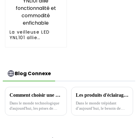
La veilleuse LED
YNL101 allie
fonctionnalité et
commodité
enfichable
Blog Connexe
Comment choisir une prise de charge USB : alimentez votre espace intelligemment-1
Les produits d'éclairage LED avancés illuminent l'avenir
Dans le monde technologique
Dans le monde trépidant
d'aujourd'hui, les prises de
d’aujourd’hui, le besoin de
charge USB sont devenues
solutions d’éclairage
indispensables à la maison
écoénergétiques et
comme au bureau, alliant
performantes n’a jamais été
praticité et design moderne.
aussi grand.
Cependant, toutes les prises ne