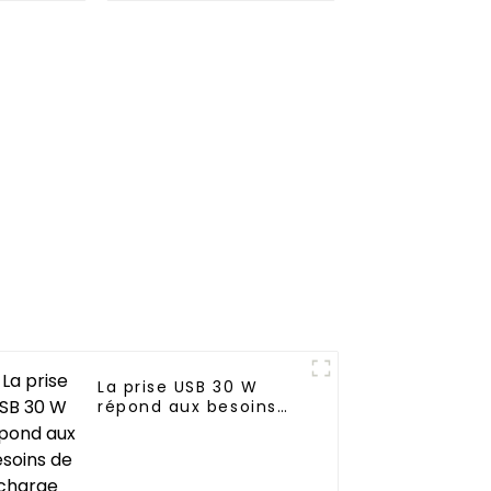
esoins
plus intelligentes et
ons, les
de capacités de
 les
contrôle à distance
s
iaux
La prise USB 30 W
répond aux besoins
de charge rapide et
efficace