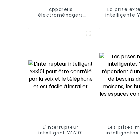
Appareils
La prise ext
électroménagers
intelligente 
pratiques et
répond aux 
intelligents : prise
besoins des 
intelligente YSP201
de vie exté
modern
L'interrupteur
Les prises m
intelligent YSS101
intelligentes
peut être contrôlé
répondent 