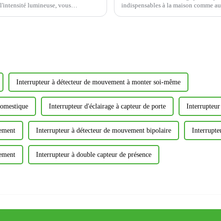
l'intensité lumineuse, vous
indispensables à la maison comme au b
Cependant, toutes les prises ne se val
Interrupteur à détecteur de mouvement à monter soi-même
domestique
Interrupteur d'éclairage à capteur de porte
Interrupteur
vement
Interrupteur à détecteur de mouvement bipolaire
Interrupte
vement
Interrupteur à double capteur de présence