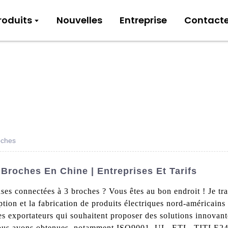
roduits
Nouvelles
Entreprise
Contact
oches
 Broches En Chine | Entreprises Et Tarifs
ises connectées à 3 broches ? Vous êtes au bon endroit ! Je tra
tion et la fabrication de produits électriques nord-américains
les exportateurs qui souhaitent proposer des solutions innovante
 nous avons obtenues, notamment ISO9001, UL, ETL, TITLE24