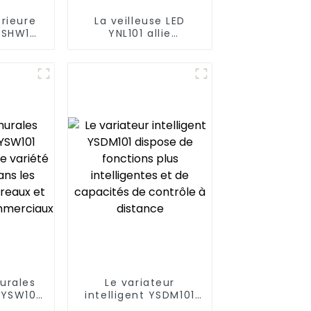
érieure
La veilleuse LED
YSHW101
YNL101 allie
divers
fonctionnalité et
espaces
commodité
rieurs
enfichable
es
urales
Le variateur
 YSW101
intelligent YSDM101
à une
dispose de fonctions