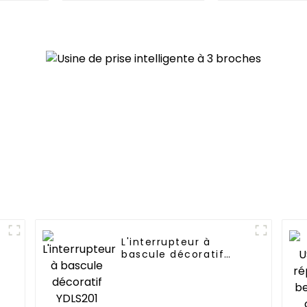
par la voix et le
variété de b
téléphone et est
dans les mais
facile à installer
bureaux et
espace
commerc
L'interrupteur à
bascule décoratif
YDLS201 améliore la
décoration de la
maison